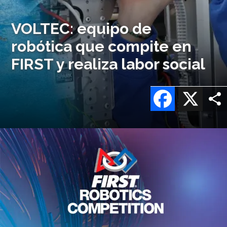
VOLTEC: equipo de
robótica que compite en
FIRST y realiza labor social
Facebook
X
Imagen
o
logo