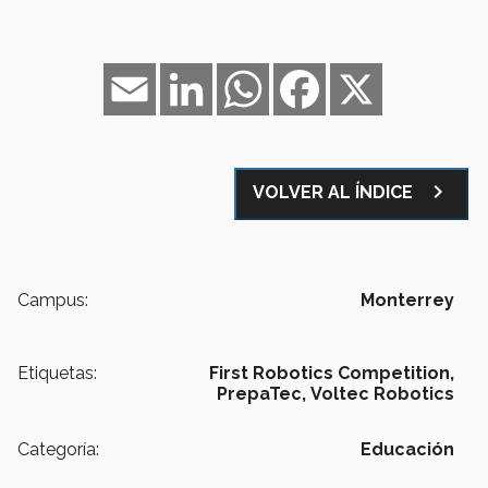
Email
LinkedIn
WhatsApp
Facebook
X
navigate_next
VOLVER AL ÍNDICE
Campus:
Monterrey
Etiquetas:
First Robotics Competition,
PrepaTec,
Voltec Robotics
Categoría:
Educación