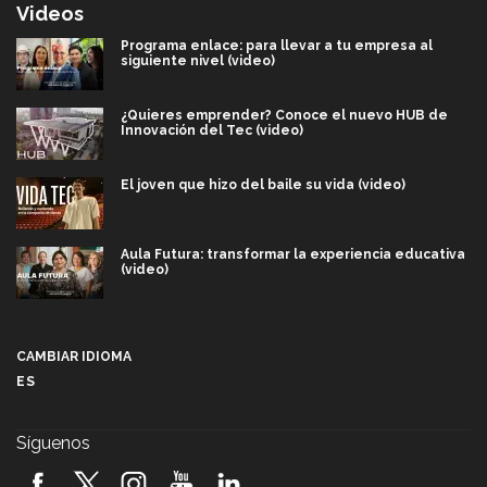
Videos
Programa enlace: para llevar a tu empresa al
siguiente nivel (video)
¿Quieres emprender? Conoce el nuevo HUB de
Innovación del Tec (video)
El joven que hizo del baile su vida (video)
Aula Futura: transformar la experiencia educativa
(video)
Más que un festival cultural: así es la magia de
VIBRART 2026 (video)
CAMBIAR IDIOMA
ES
Javier Guzmán: investigación con impacto social
(video)
Síguenos
¡México, en el top del mundial de robótica FIRST
2026! (video)