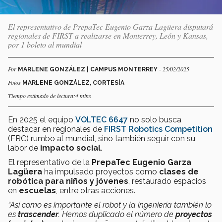
El representativo de PrepaTec Eugenio Garza Lagüera disputará
regionales de FIRST a realizarse en Monterrey, León y Kansas,
por 1 boleto al mundial
Por
- 25/02/2025
MARLENE GONZÁLEZ | CAMPUS MONTERREY
Fotos
MARLENE GONZÁLEZ, CORTESÍA
Tiempo estimado de lectura:4 mins
En 2025 el equipo
VOLTEC 6647
no solo busca
destacar en regionales de
FIRST Robotics Competition
(FRC) rumbo al mundial, sino también seguir con su
labor de
impacto social
.
El representativo de la
PrepaTec Eugenio Garza
Lagüera
ha impulsado proyectos como
clases de
robótica para niños y jóvenes
, restaurado espacios
en
escuelas
, entre otras acciones.
“Así como es importante el robot y la ingeniería también lo
es
trascender
. Hemos duplicado el número de
proyectos