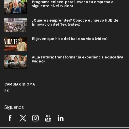
Programa enlace: para llevar a tu empresa al
siguiente nivel (video)
¿Quieres emprender? Conoce el nuevo HUB de
Innovación del Tec (video)
El joven que hizo del baile su vida (video)
Aula Futura: transformar la experiencia educativa
(video)
Más que un festival cultural: así es la magia de
VIBRART 2026 (video)
CAMBIAR IDIOMA
ES
Javier Guzmán: investigación con impacto social
(video)
Síguenos
¡México, en el top del mundial de robótica FIRST
2026! (video)