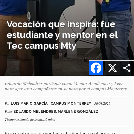
Vocación que inspira: fue
estudiante y mentor en el
Tec campus Mty
Facebook
X
Eduardo Melendres participó como Mentor Académico y Peer
para apoyar a compañeros en su paso por el campus Monterrey
Por
- 30/01/2025
LUIS MARIO GARCÍA | CAMPUS MONTERREY
Fotos
EDUARDO MELENDRES, MARLENE GONZÁLEZ
Tiempo estimado de lectura:6 mins
Ser mentor de diferentes estudiantes en el ámbito