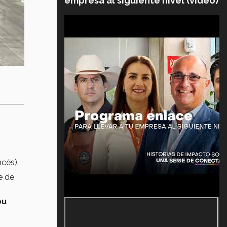
empresa al siguiente nivel (video)
ncés).
e de
bu