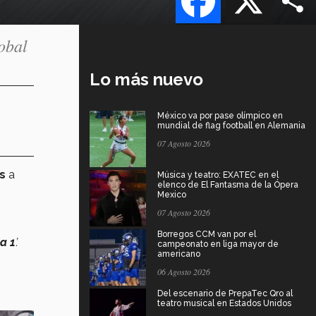
obal
Lo más nuevo
México va por pase olímpico en
mundial de flag football en Alemania
07 Agosto 2026
es
a
Música y teatro: EXATEC en el
elenco de El Fantasma de la Ópera
Mexico
07 Agosto 2026
Borregos CCM van por el
a 1
’.
campeonato en liga mayor de
americano
06 Agosto 2026
Del escenario de PrepaTec Qro al
teatro musical en Estados Unidos