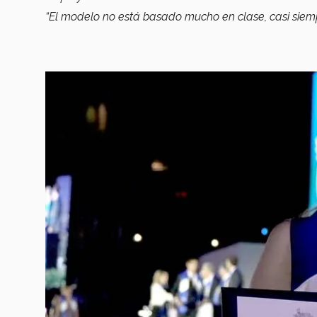
“El modelo no está basado mucho en clase, casi siem