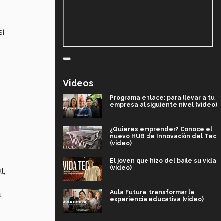
u
sí
Videos
Programa enlace: para llevar a tu
empresa al siguiente nivel (video)
¿Quieres emprender? Conoce el
nuevo HUB de Innovación del Tec
(video)
El joven que hizo del baile su vida
(video)
l,
Aula Futura: transformar la
u
experiencia educativa (video)