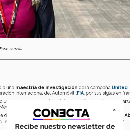
Foto: cortesía.
ó a una
maestría de investigación
de la campaña
United
ración Internacional del Automóvil (
FIA
, por sus siglas en fra
io un
giro a su presente y futuro profesional
al cambiars
 Médico Cirujano.
×
rte de la FIA a eventos como el
Gran Premio de Mónaco
,
A
s, a fin de comenzar con su trabajo de investigación sobre
Recibe nuestro newsletter de
.