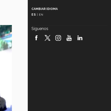
Más que un festival cultural: así es
la magia de VIBRART 2026 (video)
CAMBIAR IDIOMA
ES
|
EN
Javier Guzmán: investigación con
impacto social (video)
Síguenos
¡México, en el top del mundial de
robótica FIRST 2026! (video)
Vida Tec: Pasión, disciplina y
básquetbol, con Gael Adame
(video)
¿Cómo es el Modelo Educativo
Tec? (video)
Vida Tec: Feminismo e Inteligencia
Artificial, Paola Ricaurte (video)