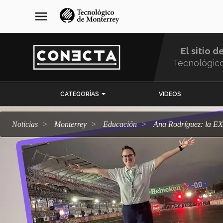
Pasar
navegación
menu
al
principal
contenido
principal
El sitio d
Tecnológic
Menu
CATEGORÍAS
VIDEOS
Comunidad
Noticias
Monterrey
Educación
Ana Rodríguez: la E