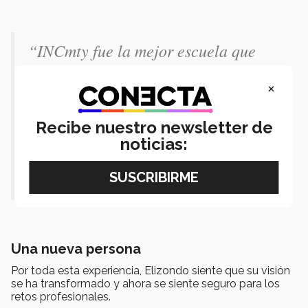
“
INCmty fue la mejor escuela que
pude tener, sé que las clases son muy
×
valiosas, pero el aprendizaje que me
llevé de cómo liderar grupos, de cómo
Recibe nuestro newsletter de
manejar un evento de tal magnitud,
noticias:
en pandemia y sin pandemia, me
amplió mucho el panorama a mí
”.
Una nueva persona
Por toda esta experiencia, Elizondo siente que su visión
se ha transformado y ahora se siente seguro para los
retos profesionales.