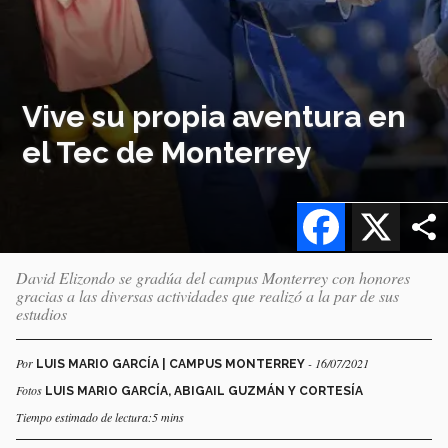
Vive su propia aventura en
el Tec de Monterrey
Facebook
X
David Elizondo se gradúa del campus Monterrey con honores
gracias a las diversas actividades que realizó a la par de sus
estudios
Por
- 16/07/2021
LUIS MARIO GARCÍA | CAMPUS MONTERREY
Fotos
LUIS MARIO GARCÍA, ABIGAIL GUZMÁN Y CORTESÍA
Tiempo estimado de lectura:5 mins