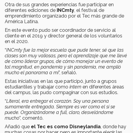
Otra de sus grandes experiencias fue participar en
diferentes ediciones de
INCmty
, el festival de
emprendimiento organizado por el Tec más grande de
América Latina.
En este evento pudo ser coordinador de servicio al
cliente en el 2019 y director general de los voluntarios
en el 2020.
“
INCmty fue la mejor escuela que pude tener, sé que las
clases son muy valiosas, pero el aprendizaje que me llevé
de cómo liderar grupos, de cómo manejar un evento de
tal magnitud, en pandemia y sin pandemia, me amplió
mucho el panorama a mí
”, señaló.
Estas iniciativas en las que participó, junto a grupos
estudiantiles y trabajar como
intern
en diferentes áreas
del campus, las pudo compaginar con sus estudios.
“
Literal, era entregar el corazón. Soy una persona
sumamente entregada. Siempre es ver como el sí se
puede. Organizándome a full, claro, desvelándome
mucho
”, comentó.
Añadió que
el Tec es como Disneylandia
, donde hay
muchas cosas por hacer, pero es importante elegir las