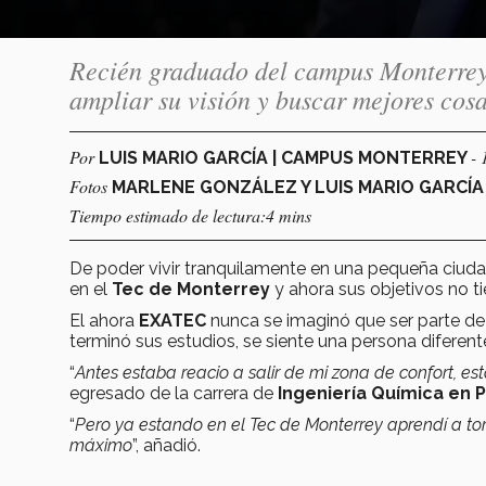
Recién graduado del campus Monterrey 
ampliar su visión y buscar mejores cosa
Por
- 
LUIS MARIO GARCÍA | CAMPUS MONTERREY
Fotos
MARLENE GONZÁLEZ Y LUIS MARIO GARCÍA
Tiempo estimado de lectura:4 mins
De poder vivir tranquilamente en una pequeña ciudad
en el
Tec de Monterrey
y ahora sus objetivos no t
El ahora
EXATEC
nunca se imaginó que ser parte de 
terminó sus estudios, se siente una persona diferent
“
Antes estaba reacio a salir de mi zona de confort, es
egresado de la carrera de
Ingeniería Química en 
“
Pero ya estando en el Tec de Monterrey aprendí a to
máximo
”, añadió.