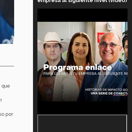
empresa al siguiente nivel (video)
o que
n
so por