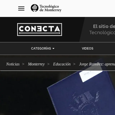
Pasar
navegación
menu
al
principal
contenido
principal
El sitio d
Tecnológic
Menu
CATEGORÍAS
VIDEOS
Comunidad
Noticias
Monterrey
Educación
Jorge Ramírez: apren