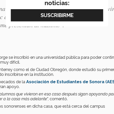
noticias:
na de confort, estaba en mi pueblo, podía vivi
c de Monterrey aprendí a tomar riesgos, a
 me presentan al máximo".
Jorge se inscribió en una universidad pública para poder conti
muy difícil.
terrey como el de Ciudad Obregón, donde estudió su primer
 inscribirse en la institución.
e becados de la
Asociación de Estudiantes de Sonora (AE
gran apoyo.
 alumnos que vivieron en esa casa después sigan apoyando pa
ar a la casa más adelante
”, comentó.
nos sonorenses en dicha casa, que está cerca del campus