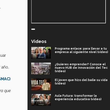
r
Videos
Programa enlace: para llevar a tu
empresa al siguiente nivel (video)
nuar
¿Quieres emprender? Conoce el
 año,
nuevo HUB de Innovación del Tec
(video)
SMAC)
El joven que hizo del baile su vida
(video)
ra que
Aula Futura: transformar la
experiencia educativa (video)