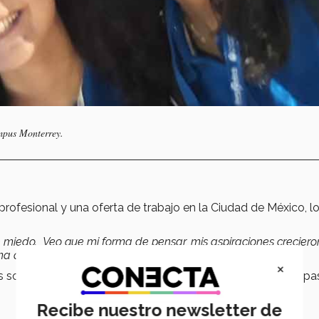
ampus Monterrey.
o profesional y una oferta de trabajo en la Ciudad de México, l
iedo. Veo que mi forma de pensar, mis aspiraciones creciero
ma de pensar un poco más abierta que tenía antes
”, señaló.
×
s sociales, de emprendimiento y de otra índole durante su pa
Recibe nuestro newsletter de