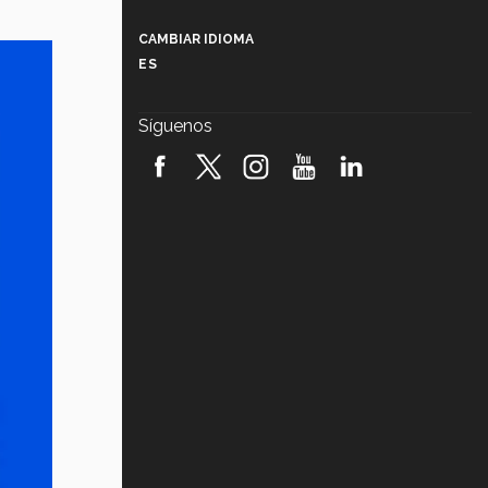
Más que un festival cultural: así es
la magia de VIBRART 2026 (video)
CAMBIAR IDIOMA
ES
Javier Guzmán: investigación con
impacto social (video)
Síguenos
¡México, en el top del mundial de
robótica FIRST 2026! (video)
Vida Tec: Pasión, disciplina y
básquetbol, con Gael Adame
(video)
¿Cómo es el Modelo Educativo
Tec? (video)
Vida Tec: Feminismo e Inteligencia
Artificial, Paola Ricaurte (video)