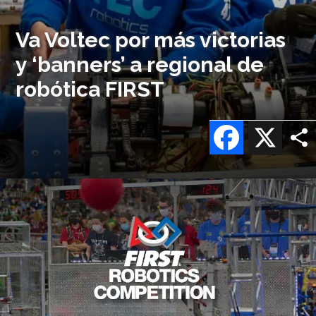
Va Voltec por más victorias
y ‘banners’ a regional de
robótica FIRST
Facebook
X
Imagen
o
logo