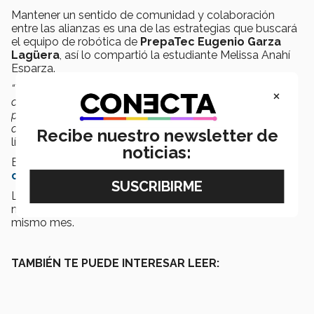
Mantener un sentido de comunidad y colaboración
entre las alianzas es una de las estrategias que buscará
el equipo de robótica de
PrepaTec Eugenio Garza
Lagüera
, así lo compartió la estudiante Melissa Anahí
Esparza.
“Tenemos grandes expectativas, queremos trabajar y
×
competir por llegar al mundial, todo lo que nos
proponemos puede ser posible, para ello es importante la
colaboración y el trabajo en equipo”
, agregó la también
Recibe nuestro newsletter de
líder de
Negocios
.
noticias:
Este año la primera final regional se llevará a cabo en el
campus Monterrey
, del 1 al 4 de marzo.
La segunda será en el
campus Puebla
del 15 al 18 de
marzo y el tercero en
campus Laguna
del 22 al 25 del
mismo mes.
TAMBIÉN TE PUEDE INTERESAR LEER: