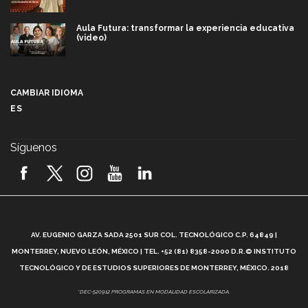
Videos
Programa enlace: para llevar a tu empresa al
siguiente nivel (video)
¿Quieres emprender? Conoce el nuevo HUB de
Innovación del Tec (video)
El joven que hizo del baile su vida (video)
Aula Futura: transformar la experiencia educativa
(video)