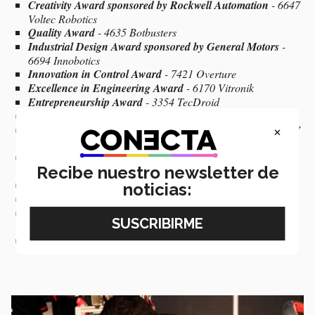
Creativity Award sponsored by Rockwell Automation
- 6647
Voltec Robotics
Quality Award
- 4635 Botbusters
Industrial Design Award sponsored by General Motors
-
6694 Innobotics
Innovation in Control Award
- 7421 Overture
Excellence in Engineering Award
- 6170 Vitronik
Entrepreneurship Award
- 3354 TecDroid
Judge's Award
- 6832 STEAMex
×
Regional Finalists
- 3478 Lambot 6348 - 5887 Horus - 5887
Imperator
Regional Winners
- 4635 Botbusters - 7421 Overture - 5948
Recibe nuestro newsletter de
Lebotics
Rookie All Star Award
- 8741 Raccoons
noticias:
Engineering Inspiration Award
- 3794 WinT
Dean List Award
Finalist
- 6832 Leonardo Diego - 6832
Imelda Gómez González
Chairman's Award
- 3478 Aztech Robotics