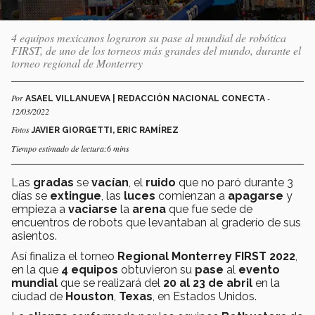
4 equipos mexicanos lograron su pase al mundial de robótica
FIRST, de uno de los torneos más grandes del mundo, durante el
torneo regional de Monterrey
Por
-
ASAEL VILLANUEVA | REDACCIÓN NACIONAL CONECTA
12/03/2022
Fotos
JAVIER GIORGETTI, ERIC RAMÍREZ
Tiempo estimado de lectura:6 mins
Las
gradas
se
vacían
, el
ruido
que no paró durante 3
días se
extingue
, las
luces
comienzan a
apagarse
y
empieza a
vaciarse
la
arena
que fue sede de
encuentros de robots que levantaban al graderío de sus
asientos.
Así finaliza el torneo
Regional Monterrey FIRST 2022
,
en la que
4 equipos
obtuvieron su
pase
al
evento
mundial
que se realizará del
20 al 23 de abril
en la
ciudad de
Houston
,
Texas
, en Estados Unidos.