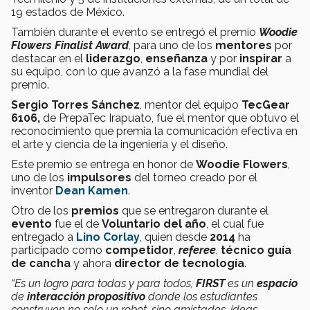
19 estados de México.
También durante el evento se entregó el premio
Woodie
Flowers Finalist Award
, para uno de los
mentores
por
destacar en el
liderazgo
,
enseñanza
y por
inspirar
a
su equipo, con lo que avanzó a la fase mundial del
premio.
Sergio Torres Sánchez
, mentor del equipo
TecGear
6106,
de PrepaTec Irapuato, fue el mentor que obtuvo el
reconocimiento que premia la comunicación efectiva en
el arte y ciencia de la ingeniería y el diseño.
Este premio se entrega en honor de
Woodie Flowers
,
uno de los
impulsores
del torneo creado por el
inventor
Dean Kamen
.
Otro de los
premios
que se entregaron durante el
evento
fue el de
Voluntario del año
, el cual fue
entregado a
Lino Corlay
, quien desde
2014
ha
participado como
competidor
,
referee
,
técnico guía
de cancha
y ahora
director de tecnología
.
“Es un logro para todas y para todos,
FIRST
es un
espacio
de
interacción propositivo
donde los estudiantes
construyen no solo un robot, sino amistades, ideas