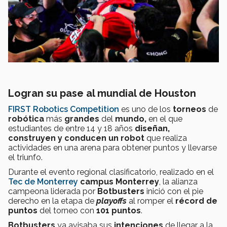
Logran su pase al mundial de Houston
FIRST Robotics Competition
es uno de los
torneos
de
robótica
más
grandes
del
mundo,
en el que
estudiantes de entre 14 y 18 años
diseñan,
construyen y conducen un robot
que realiza
actividades en una arena para obtener puntos y llevarse
el triunfo.
Durante el evento regional clasificatorio, realizado en el
Tec de Monterrey
campus Monterrey
, la alianza
campeona liderada por
Botbusters
inició con el pie
derecho en la etapa de
playoffs
al romper el
récord de
puntos
del torneo con
101 puntos
.
Botbusters
ya avisaba sus
intenciones
de llegar a la