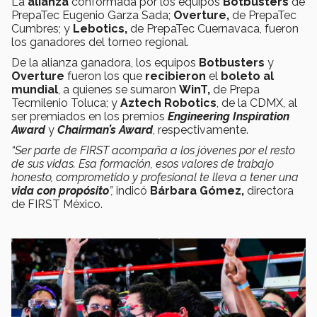
La
alianza
conformada por los equipos
Botbusters
de
PrepaTec Eugenio Garza Sada;
Overture,
de PrepaTec
Cumbres; y
Lebotics,
de PrepaTec Cuernavaca, fueron
los ganadores del torneo regional.
De la alianza ganadora, los equipos
Botbusters
y
Overture
fueron los que
recibieron
el
boleto al
mundial
, a quienes se sumaron
WinT,
de Prepa
Tecmilenio Toluca; y
Aztech Robotics
, de la CDMX, al
ser premiados en los premios
Engineering Inspiration
Award
y
Chairman’s Award
, respectivamente.
“Ser parte de FIRST acompaña a los jóvenes por el resto
de sus vidas. Esa formación, esos valores
de trabajo
honesto, comprometido y profesional te lleva a tener una
vida con propósito
”,
indicó
Bárbara Gómez,
directora
de FIRST México.