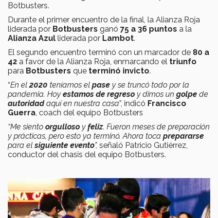
Botbusters.
Durante el primer encuentro de la final, la Alianza Roja
liderada por
Botbusters
ganó
75 a 36 puntos
a la
Alianza Azul
liderada por
Lambot
.
El segundo encuentro
terminó con un marcador de
80 a
42
a favor de la Alianza Roja, enmarcando el
triunfo
para
Botbusters
que
terminó invicto
.
“
En el
2020
teníamos el
pase
y se truncó todo por la
pandemia. Hoy
estamos de regreso
y dimos un
golpe
de
autoridad
aquí en nuestra casa
”, indicó
Francisco
Guerra
, coach del equipo Botbusters
“Me siento
orgulloso
y
feliz
. Fueron meses de preparación
y prácticas, pero esto ya terminó. Ahora toca
prepararse
para el
siguiente evento
”,
señaló Patricio Gutiérrez,
conductor del chasis del equipo Botbusters.