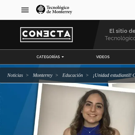
Pasar
navegación
menu
al
principal
contenido
principal
El sitio d
Tecnológic
Menu
CATEGORÍAS
VIDEOS
Comunidad
Noticias
Monterrey
Educación
¡Unidad estudiantil