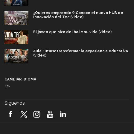
¿Quieres emprender? Conoce el nuevo HUB de
Innovación del Tec (video)
El joven que hizo del baile su vida (video)
Aula Futura: transformar la experiencia educativa
(video)
Más que un festival cultural: así es la magia de
VIBRART 2026 (video)
CAMBIAR IDIOMA
ES
Javier Guzmán: investigación con impacto social
(video)
Síguenos
¡México, en el top del mundial de robótica FIRST
2026! (video)
Vida Tec: Pasión, disciplina y básquetbol, con Gael
Adame (video)