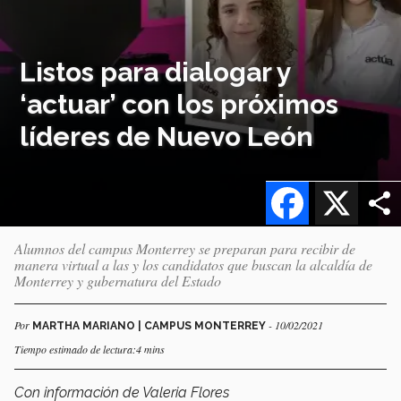
Listos para dialogar y
‘actuar’ con los próximos
líderes de Nuevo León
Facebook
X
Alumnos del campus Monterrey se preparan para recibir de
manera virtual a las y los candidatos que buscan la alcaldía de
Monterrey y gubernatura del Estado
Por
- 10/02/2021
MARTHA MARIANO | CAMPUS MONTERREY
Tiempo estimado de lectura:4 mins
Con información de Valeria Flores