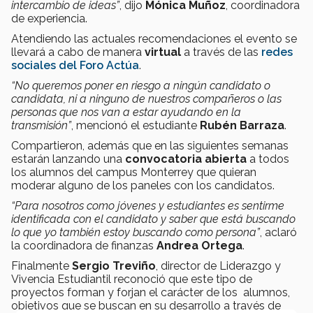
intercambio de ideas”
, dijo
Mónica Muñoz
, coordinadora
de experiencia.
Atendiendo las actuales recomendaciones el evento se
llevará a cabo de manera
virtual
a través de las
redes
sociales del Foro Actúa
.
“No queremos poner en riesgo a ningún candidato o
candidata, ni a ninguno de nuestros compañeros o las
personas que nos van a estar ayudando en la
transmisión”
, mencionó el estudiante
Rubén Barraza
.
Compartieron, además que en las siguientes semanas
estarán lanzando una
convocatoria abierta
a todos
los alumnos del campus Monterrey que quieran
moderar alguno de los paneles con los candidatos.
“Para nosotros como jóvenes y estudiantes es sentirme
identificada con el candidato y saber que está buscando
lo que yo también estoy buscando como persona”
, aclaró
la coordinadora de finanzas
Andrea Ortega
.
Finalmente
Sergio Treviño
, director de Liderazgo y
Vivencia Estudiantil reconoció que este tipo de
proyectos forman y forjan el carácter de los alumnos,
objetivos que se buscan en su desarrollo a través de