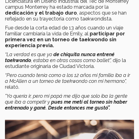
Licenciatura en Diseño Industrial del Tec de Monterrey
campus Monterrey ha estado marcada por la
dedicación y el trabajo duro
, aspectos que se han
reflejado en su trayectoria como taekwondista.
Fue desde la corta edad de 13 años cuando un viaje
familiar cambiaría la vida de Emily, al
participar por
primera vez en un torneo de taekwondo sin
experiencia previa.
“La verdad es que yo
de chiquita nunca entrené
taekwondo
, estaba en otras cosas como ballet”,
dijo la
estudiante originaria de Ciudad Victoria.
“Pero cuando tenía como a los 12 años mi familia iba a ir
a McAllen a un torneo de taekwondo con mi hermano",
relató.
"Yo quería ir, pero mi papá me dijo que solo iba la gente
que iba a competir y
pues me metí al torneo sin haber
entrenado y gané. Desde entonces me gustó”.