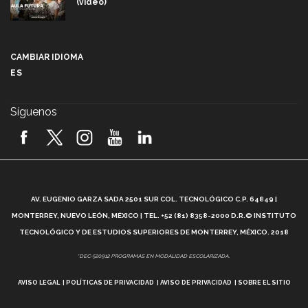
(video)
Más que un festival cultural: así es la magia de
VIBRART 2026 (video)
CAMBIAR IDIOMA
ES
Javier Guzmán: investigación con impacto social
(video)
Síguenos
¡México, en el top del mundial de robótica FIRST
2026! (video)
Vida Tec: Pasión, disciplina y básquetbol, con Gael
Adame (video)
A
AV. EUGENIO GARZA SADA 2501 SUR COL. TECNOLÓGICO C.P. 64849 |
L
¿Cómo es el Modelo Educativo Tec? (video)
MONTERREY, NUEVO LEÓN, MÉXICO | TEL. +52 (81) 8358-2000 D.R.© INSTITUTO
TECNOLÓGICO Y DE ESTUDIOS SUPERIORES DE MONTERREY, MÉXICO. 2018
Vida Tec: Feminismo e Inteligencia Artificial, Paola
*DEC-520912 PROGRAMAS EN MODALIDAD ESCOLARIZADA.
Ricaurte (video)
AVISO LEGAL
POLÍTICAS DE PRIVACIDAD
AVISO DE PRIVACIDAD
SOBRE EL SITIO