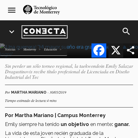
¡Una guerrera! "Mi mayor
Pasar
navegación
menu
al
principal
sueño era graduarme
contenido
invicta... y lo logré"
principal
search
expand_more
Facebook
X
Noticias
Monterrey
Educación
Sin perder un sólo torneo regional, la taekwondoin Emily Salazar
Dragustinovis recibe título profesional de Licenciada en Diseño
Industrial del Tec
Por
- 30/05/2019
MARTHA MARIANO
Tiempo estimado de lectura:4 mins
Por Martha Mariano | Campus Monterrey
Emily siempre ha tenido
un objetivo
en mente
: ganar.
La vida de esta joven recién graduada de la