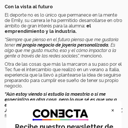
Con la vista al futuro
El deporte no es lo único que permanece en la mente
de Emily, su carrera le ha permitido desarrollarse en otro
ámbito de gran interés para la alumna:
el
emprendimiento y la industria.
“Siempre que pienso en el futuro pienso que me gustaría
tener
mi propio negocio de joyería personalizada.
Es
algo que me gusta mucho, eso y el cómo impactar a la
gente a través de las redes sociales”,
mencionó.
Otra de las cosas que más la marcaron a su paso por el
Tec fue el intercambio que realizó en un verano a Italia,
experiencia que la llevó a plantearse la idea de seguirse
preparando para cumplir ese sueño de tener su propio
negocio.
“Aún estoy viendo si estudio la maestría o si me
especializo en otra cosa, pero lo que sé es que voy a
extrañar mucho el Tec, el Jardín de las Carreras, el
×
Jubileo, pasar tiempo en esos lugares con mis amigos”,
finalizó.
Recibe nuestro newsletter de