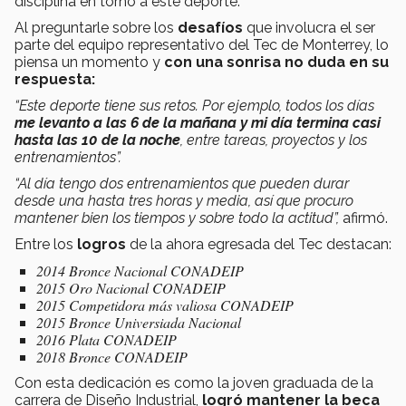
disciplina en torno a este deporte.
Al preguntarle sobre los
desafíos
que involucra el ser
parte del equipo representativo del Tec de Monterrey, lo
piensa un momento y
con una sonrisa no duda en su
respuesta:
“Este deporte tiene sus retos. Por ejemplo, todos los días
me levanto a las 6 de la mañana y mi día termina casi
hasta las 10 de la noche
, entre tareas, proyectos y los
entrenamientos”.
“Al día tengo dos entrenamientos que pueden durar
desde una hasta tres horas y media, así que procuro
mantener bien los tiempos y sobre todo la actitud”,
afirmó.
Entre los
logros
de la ahora egresada del Tec destacan:
2014 Bronce Nacional CONADEIP
2015 Oro Nacional CONADEIP
2015 Competidora más valiosa CONADEIP
2015 Bronce Universiada Nacional
2016 Plata CONADEIP
2018 Bronce CONADEIP
Con esta dedicación es como la joven graduada de la
carrera de Diseño Industrial,
logró mantener la beca