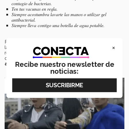
contagio de bacterias.
Ten tus vacunas en regla.
Siempre acostumbra lavarte las manos o utilizar gel
antibacterial.
Siempre lleva contigo una botella de agua potable.
Por último, si este periodo vacacional decidiste salir de
×
la ciudad, del estado o del país, te tenemos estas
recomendaciones de parte de Bianca Perales, del
departamento de programas internacionales para que
Recibe nuestro newsletter de
aproveches tu tiempo al máximo:
noticias: