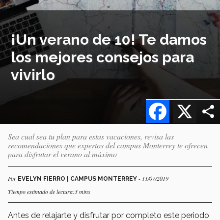
¡Un verano de 10! Te damos
los mejores consejos para
vivirlo
Facebook
X
Sea cual sea tu plan para estas vacaciones, revisa las
recomendaciones que expertos del campus Monterrey te ofrecen
para disfrutar el verano al máximo
Por
- 11/07/2019
EVELYN FIERRO | CAMPUS MONTERREY
Tiempo estimado de lectura:3 mins
Antes de relajarte y disfrutar por completo este periodo