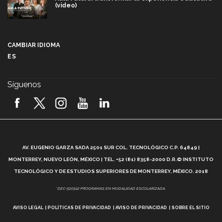
(video)
Más que un festival cultural: así es la magia de
VIBRART 2026 (video)
CAMBIAR IDIOMA
ES
Javier Guzmán: investigación con impacto social
(video)
Síguenos
¡México, en el top del mundial de robótica FIRST
2026! (video)
Vida Tec: Pasión, disciplina y básquetbol, con Gael
Adame (video)
A
AV. EUGENIO GARZA SADA 2501 SUR COL. TECNOLÓGICO C.P. 64849 |
L
¿Cómo es el Modelo Educativo Tec? (video)
MONTERREY, NUEVO LEÓN, MÉXICO | TEL. +52 (81) 8358-2000 D.R.© INSTITUTO
TECNOLÓGICO Y DE ESTUDIOS SUPERIORES DE MONTERREY, MÉXICO. 2018
Vida Tec: Feminismo e Inteligencia Artificial, Paola
*DEC-520912 PROGRAMAS EN MODALIDAD ESCOLARIZADA.
Ricaurte (video)
AVISO LEGAL
POLÍTICAS DE PRIVACIDAD
AVISO DE PRIVACIDAD
SOBRE EL SITIO