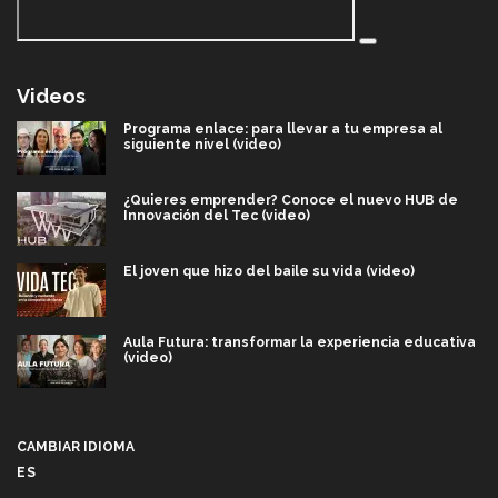
Videos
Programa enlace: para llevar a tu empresa al
siguiente nivel (video)
¿Quieres emprender? Conoce el nuevo HUB de
Innovación del Tec (video)
El joven que hizo del baile su vida (video)
Aula Futura: transformar la experiencia educativa
(video)
Más que un festival cultural: así es la magia de
VIBRART 2026 (video)
CAMBIAR IDIOMA
ES
Javier Guzmán: investigación con impacto social