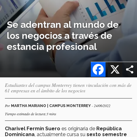
Se adentran al mundo de
los negocios a través de
estancia profesional
Facebook
X
Estudiantes del campus Monterrey tienen vinculación con más de
61 empresas en el ámbito de los negocios
Por
- 24/06/2022
MARTHA MARIANO | CAMPUS MONTERREY
Tiempo estimado de lectura:3 mins
Charivel Fermín Suero
es originaria de
República
Dominicana
, actualmente cursa su
sexto semestre