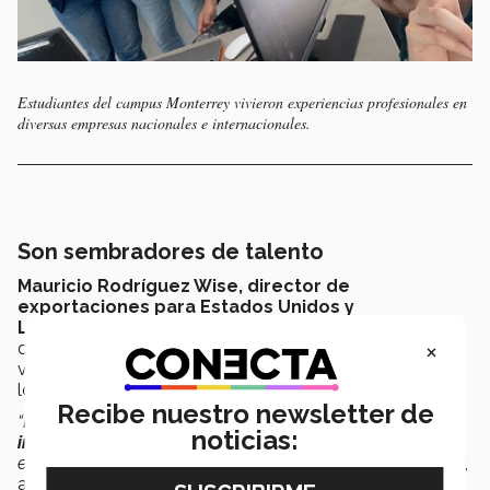
Estudiantes del campus Monterrey vivieron experiencias profesionales en
diversas empresas nacionales e internacionales.
Son sembradores de talento
Mauricio Rodríguez Wise, director de
exportaciones para Estados Unidos y
Latinoamérica
de la empresa mexicana
Tododren
,
×
dedicada a la
fabricación de tuberías
, reconoció el
valor que tiene la
alianza
entre el
Tec de Monterrey
y
los socios formadores.
Recibe nuestro newsletter de
“
Los jóvenes desarrollaron un proyecto de
expansión
noticias:
internacional
, lo más importante es aprender a trabajar
en una empresa, tienen que entender la vida profesional”
,
agregó.