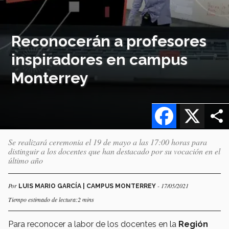
Reconocerán a profesores
inspiradores en campus
Monterrey
Facebook
X
Se realizará ceremonia el 19 de mayo a las 17:00 horas para
distinguir a los docentes que han destacado por su vocación en el
último año
Por
- 17/05/2021
LUIS MARIO GARCÍA | CAMPUS MONTERREY
Tiempo estimado de lectura:2 mins
Para reconocer a labor de los docentes en la
Región