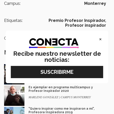
Campus:
Monterrey
Etiquetas:
Premio Profesor Inspirador,
Profesor inspirador
×
Categoría:
Educación
Notas Relacionadas
Recibe nuestro newsletter de
noticias:
‘Merci Vincent’: agradecen alumnos de
PrepaTec a maestro de francés
Luis Mario García | campus Monterrey
Es ejemplar en programa multicampus y
Profesor Inspirador 2020
MARLENE GONZÁLEZ | CAMPUS MONTERREY
"Quiero inspirar como me inspiraron a mí",
Profesora Inspiradora 2019