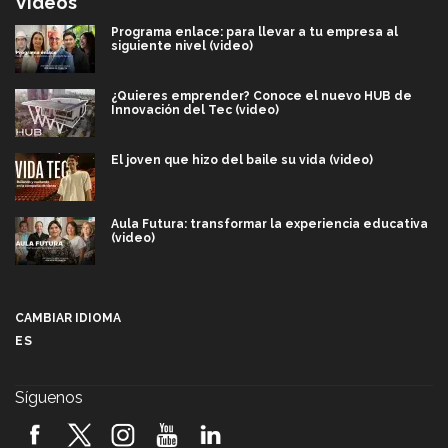
Videos
Programa enlace: para llevar a tu empresa al
siguiente nivel (video)
¿Quieres emprender? Conoce el nuevo HUB de
Innovación del Tec (video)
El joven que hizo del baile su vida (video)
Aula Futura: transformar la experiencia educativa
(video)
Más que un festival cultural: así es la magia de
VIBRART 2026 (video)
CAMBIAR IDIOMA
ES
Javier Guzmán: investigación con impacto social
(video)
Síguenos
¡México, en el top del mundial de robótica FIRST
2026! (video)