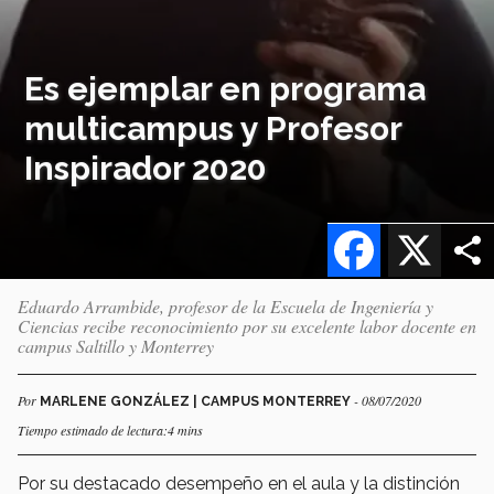
Es ejemplar en programa
multicampus y Profesor
Inspirador 2020
Facebook
X
Eduardo Arrambide, profesor de la Escuela de Ingeniería y
Ciencias recibe reconocimiento por su excelente labor docente en
campus Saltillo y Monterrey
Por
- 08/07/2020
MARLENE GONZÁLEZ | CAMPUS MONTERREY
Tiempo estimado de lectura:4 mins
Por su destacado desempeño en el aula y la distinción