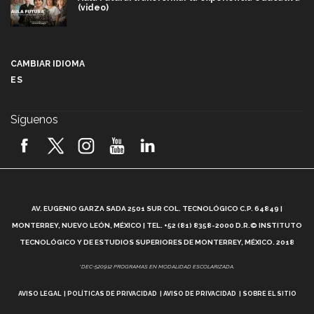
(video)
Más que un festival cultural: así es la magia de
VIBRART 2026 (video)
CAMBIAR IDIOMA
ES
Javier Guzmán: investigación con impacto social
(video)
Síguenos
¡México, en el top del mundial de robótica FIRST
2026! (video)
Vida Tec: Pasión, disciplina y básquetbol, con Gael
Adame (video)
A
AV. EUGENIO GARZA SADA 2501 SUR COL. TECNOLÓGICO C.P. 64849 |
L
¿Cómo es el Modelo Educativo Tec? (video)
MONTERREY, NUEVO LEÓN, MÉXICO | TEL. +52 (81) 8358-2000 D.R.© INSTITUTO
TECNOLÓGICO Y DE ESTUDIOS SUPERIORES DE MONTERREY, MÉXICO. 2018
Vida Tec: Feminismo e Inteligencia Artificial, Paola
*DEC-520912 PROGRAMAS EN MODALIDAD ESCOLARIZADA.
Ricaurte (video)
AVISO LEGAL
POLÍTICAS DE PRIVACIDAD
AVISO DE PRIVACIDAD
SOBRE EL SITIO