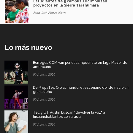
Estudiantes de 5 campus Tec impulsan
proyectos en la Sierra Tarahumara
Juan José Flores Nava
Lo más nuevo
Borregos CCM van por el campeonato en Liga Mayor de
americano
06 Agosto 2026
De PrepaTec Qro al mundo: el escenario donde nació un
gran sueño
06 Agosto 2026
Tec y UT Austin buscan "devolver la voz" a
hispanohablantes con afasia
05 Agosto 2026