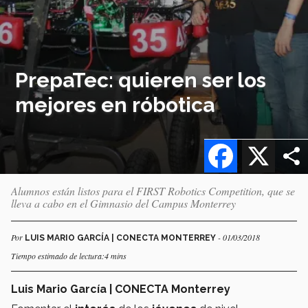
PrepaTec: quieren ser los
mejores en róbotica
Facebook
X
Alumnos están listos para el FIRST Robotics Competition, que se
lleva a cabo en el Gimnasio del Campus Monterrey
Por
- 01/03/2018
LUIS MARIO GARCÍA | CONECTA MONTERREY
Tiempo estimado de lectura:4 mins
Luis Mario García | CONECTA Monterrey