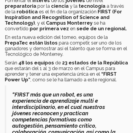
Fomentar el
interés
de los
jóvenes
de nivel
preparatoria
por la
ciencia
y la
tecnología
a través
de la
robótica
es el fin de la organización
FIRST (For
Inspiration and Recognition of Science and
Technology)
, y el
Campus Monterrey
se ha
convertido
por primera vez
en
sede de un regional.
En esta nueva edición del torneo, equipos de la
PrepaTec están listos
para competir, ser uno de los
ganadores y demostrar así el talento que se forma en el
Tecnológico de Monterrey.
Serán
48 los equipos
de
23 estados de la República
que estarán del 1 al 3 de marzo en el Campus para
aprender y tener una experiencia única en el
“FIRST
Power Up”
, como se le ha llamado a este regional.
“FIRST más que un robot, es una
experiencia de aprendizaje multi e
interdisciplinario, en el cual nuestros
jóvenes reconocen y practican
competencias formativas como
autogestión, pensamiento crítico,
colaboración, comunicación, así como la