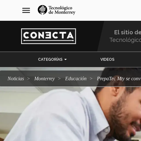
Pasar
navegación
menu
al
principal
contenido
principal
El sitio d
Tecnológic
Menu
CATEGORÍAS
VIDEOS
Comunidad
Noticias
Monterrey
Educación
PrepaTec Mty se con