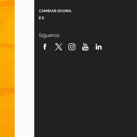
Más que un festival cultural: así es
la magia de VIBRART 2026 (video)
CAMBIAR IDIOMA
ES
Javier Guzmán: investigación con
impacto social (video)
Síguenos
¡México, en el top del mundial de
robótica FIRST 2026! (video)
Vida Tec: Pasión, disciplina y
básquetbol, con Gael Adame
(video)
¿Cómo es el Modelo Educativo
Tec? (video)
Vida Tec: Feminismo e Inteligencia
Artificial, Paola Ricaurte (video)