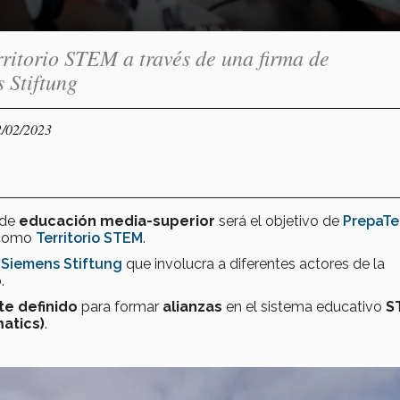
ritorio STEM a través de una firma de
 Stiftung
2/02/2023
 de
educación media-superior
será el objetivo de
PrepaTe
 como
Territorio STEM
.
Siemens Stiftung
que involucra a diferentes actores de la
o
.
e definido
para formar
alianzas
en el sistema educativo
S
atics)
.