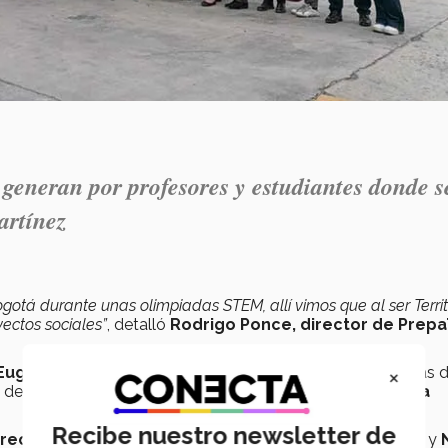
 generan por profesores y estudiantes donde s
artínez
otá durante unas olimpiadas STEM, allí vimos que al ser Territ
ctos sociales”
, detalló
Rodrigo Ponce, director de Prep
×
, Eugenio Garza Sada
y
Eugenio Garza Lagüera
, además 
c de la región Monterrey que ahora
forman parte de esta
Recibe nuestro newsletter de
irector Región Monterrey y PrepaTec Santa Catarina
y