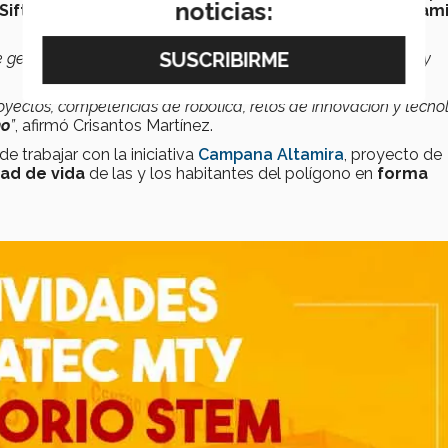
noticias:
Siftung
firmaron un acuerdo donde se declaró el
nombrami
se generan por profesores y estudiantes donde se desarrolla y
yectos, competencias de robótica, retos de innovación y tecno
no
”
, afirmó Crisantos Martínez.
e trabajar con la iniciativa
Campana Altamira
, proyecto de
dad de vida
de las y los habitantes del polígono en
forma