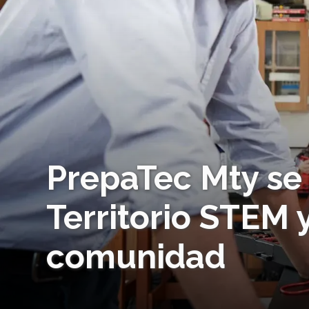
PrepaTec Mty se
Territorio STEM 
comunidad