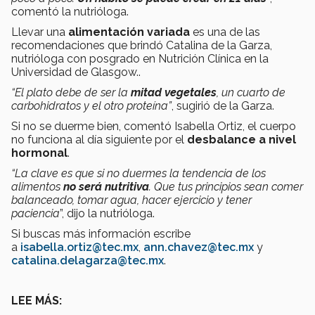
comentó la nutrióloga.
Llevar una
alimentación variada
es una de las
recomendaciones que brindó Catalina de la Garza,
nutrióloga con posgrado en Nutrición Clínica en la
Universidad de Glasgow..
“El plato debe de ser la
mitad vegetales
, un cuarto de
carbohidratos y el otro proteína”
, sugirió de la Garza.
Si no se duerme bien, comentó Isabella Ortiz, el cuerpo
no funciona al día siguiente por el
desbalance a nivel
hormonal
.
“La clave es que si no duermes la tendencia de los
alimentos
no será nutritiva
. Que tus principios sean comer
balanceado, tomar agua, hacer ejercicio y tener
paciencia
”, dijo la nutrióloga.
Si buscas más información escribe
a
isabella.ortiz@tec.mx
,
ann.chavez@tec.mx
y
catalina.delagarza@tec.mx
.
LEE MÁS: