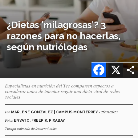
¿Dietas 'milagrosas'? 3
razones para no hacerlas,
según nutriólogas
Facebook
X
Especialistas en nutrición del Tec comparten aspectos a
considerar antes de intentar seguir una dieta viral de redes
sociales
Por
- 26/01/2023
MARLENE GONZÁLEZ | CAMPUS MONTERREY
Fotos
ENVATO, FREEPIK, PIXABAY
Tiempo estimado de lectura:4 mins