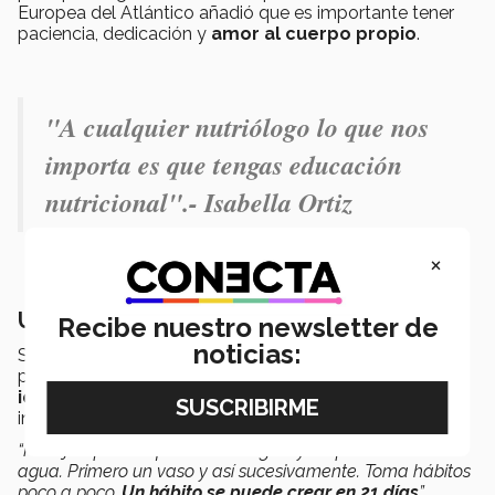
Europea del Atlántico añadió que es importante tener
paciencia, dedicación y
amor al cuerpo propio
.
"A cualquier nutriólogo lo que nos
importa es que tengas educación
nutricional".- Isabella Ortiz
×
Un paso a la vez
Recibe nuestro newsletter de
noticias:
Si consultar con un nutriólogo no está dentro de tu
presupuesto, mencionó Chávez, puedes comenzar por
identificar qué es lo que le hace falta
a tu cuerpo e
iniciar nuevos hábitos alimenticios.
“Por ejemplo ‘me falla tomar agua’ y empiezas a tomar
agua. Primero un vaso y así sucesivamente. Toma hábitos
poco a poco.
Un hábito se puede crear en 21 días
”
,