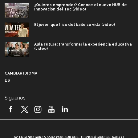
¿Quieres emprender? Conoce el nuevo HUB de
Innovación del Tec (video)
El joven que hizo del baile su vida (video)
Aula Futura: transformar la experiencia educativa
(video)
Más que un festival cultural: así es la magia de
VIBRART 2026 (video)
CAMBIAR IDIOMA
ES
Javier Guzmán: investigación con impacto social
(video)
Síguenos
¡México, en el top del mundial de robótica FIRST
2026! (video)
Vida Tec: Pasión, disciplina y básquetbol, con Gael
Adame (video)
A
AV. EUGENIO GARZA SADA 2501 SUR COL. TECNOLÓGICO C.P. 64849 |