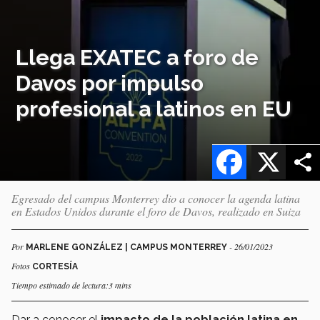
Llega EXATEC a foro de
Davos por impulso
profesional a latinos en EU
Facebook
X
Egresado del campus Monterrey dio a conocer la agenda latina
en Estados Unidos durante el foro de Davos, realizado en Suiza
Por
- 26/01/2023
MARLENE GONZÁLEZ | CAMPUS MONTERREY
Fotos
CORTESÍA
Tiempo estimado de lectura:3 mins
Dar a conocer el
impacto de la población latina en