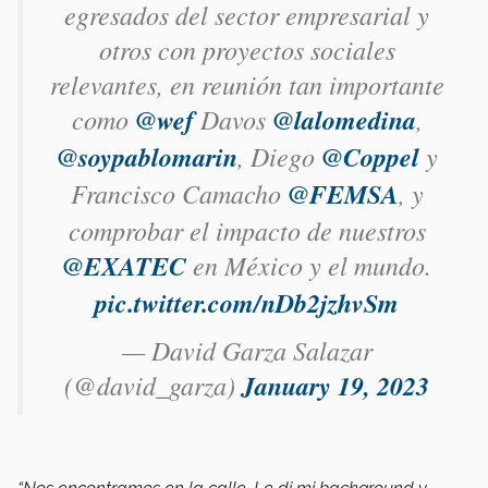
egresados del sector empresarial y
otros con proyectos sociales
relevantes, en reunión tan importante
como
@wef
Davos
@lalomedina
,
@soypablomarin
, Diego
@Coppel
y
Francisco Camacho
@FEMSA
, y
comprobar el impacto de nuestros
@EXATEC
en México y el mundo.
pic.twitter.com/nDb2jzhvSm
— David Garza Salazar
(@david_garza)
January 19, 2023