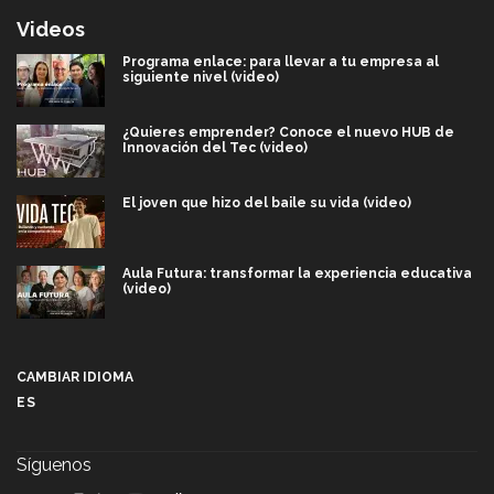
Videos
Programa enlace: para llevar a tu empresa al
siguiente nivel (video)
¿Quieres emprender? Conoce el nuevo HUB de
Innovación del Tec (video)
El joven que hizo del baile su vida (video)
Aula Futura: transformar la experiencia educativa
(video)
Más que un festival cultural: así es la magia de
VIBRART 2026 (video)
CAMBIAR IDIOMA
ES
Javier Guzmán: investigación con impacto social
(video)
Síguenos
¡México, en el top del mundial de robótica FIRST