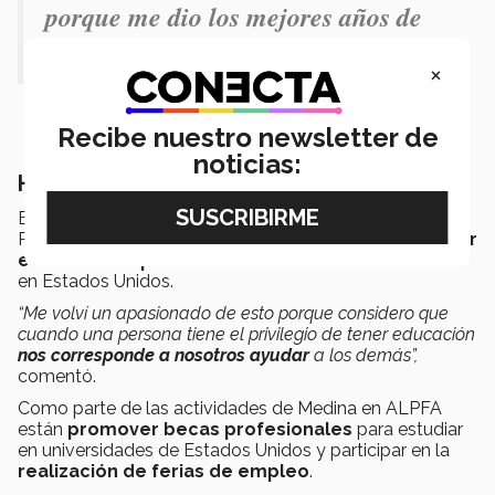
porque me dio los mejores años de
mi vida".
×
Recibe nuestro newsletter de
noticias:
Hacia el empoderamiento latino
En 2021 el regiomontano llegó a Association of Latino
Professionals For America con el propósito de
impulsar
el desarrollo profesional de la comunidad latina
en Estados Unidos.
“Me volví un apasionado de esto porque considero que
cuando una persona tiene el privilegio de tener educación
nos corresponde a nosotros ayudar
a los demás”,
comentó.
Como parte de las actividades de Medina en ALPFA
están
promover becas profesionales
para estudiar
en universidades de Estados Unidos y participar en la
realización de ferias de empleo
.