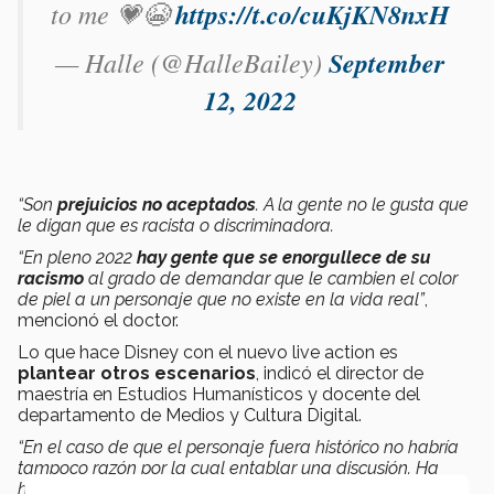
to me 💗😭
https://t.co/cuKjKN8nxH
— Halle (@HalleBailey)
September
12, 2022
“Son
prejuicios no aceptados
. A la gente no le gusta que
le digan que es racista o discriminadora.
“En pleno 2022
hay gente que se enorgullece de su
racismo
al grado de demandar que le cambien el color
de piel a un personaje que no existe en la vida real”
,
mencionó el doctor.
Lo que hace Disney con el nuevo live action es
plantear otros escenarios
, indicó el director de
maestría en Estudios Humanísticos y docente del
departamento de Medios y Cultura Digital.
“En el caso de que el personaje fuera histórico no habría
tampoco razón por la cual entablar una discusión. Ha
habido obras de teatro donde los personajes históricos