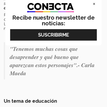
×
son representados por actrices o actores cuyo
físico es
distinto al real
”
, dijo Maza.
Recientemente Disney estrenó el live action “
Pinocho
”,
Recibe nuestro newsletter de
donde la actriz
Cynthia Erivo dio vida al Hada Azul
.
noticias:
La británica fue también criticada en redes sociales por
no asemejarse al
personaje ficticio de 1940
.
"Tenemos muchas cosas que
desaprender y qué bueno que
aparezcan estos personajes".- Carla
Maeda
Un tema de educación