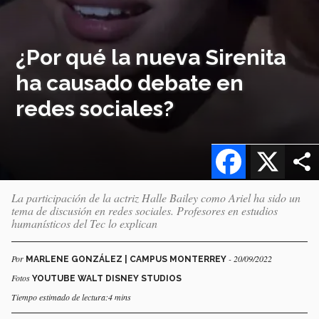
¿Por qué la nueva Sirenita
ha causado debate en
redes sociales?
Facebook
X
La participación de la actriz Halle Bailey como Ariel ha sido un
tema de discusión en redes sociales. Profesores en estudios
humanísticos del Tec lo explican
Por
- 20/09/2022
MARLENE GONZÁLEZ | CAMPUS MONTERREY
Fotos
YOUTUBE WALT DISNEY STUDIOS
Tiempo estimado de lectura:4 mins