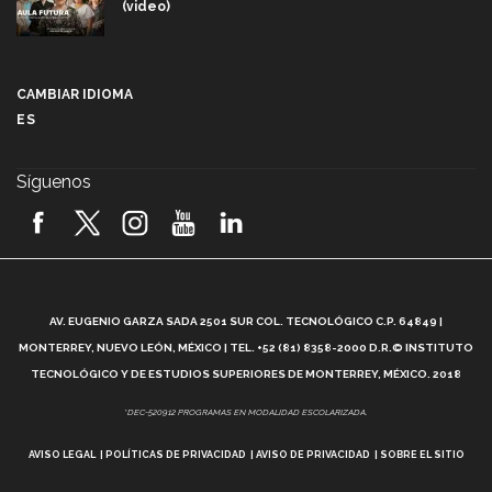
(video)
Más que un festival cultural: así es la magia de
VIBRART 2026 (video)
CAMBIAR IDIOMA
ES
Javier Guzmán: investigación con impacto social
(video)
Síguenos
¡México, en el top del mundial de robótica FIRST
2026! (video)
Vida Tec: Pasión, disciplina y básquetbol, con Gael
Adame (video)
A
AV. EUGENIO GARZA SADA 2501 SUR COL. TECNOLÓGICO C.P. 64849 |
L
¿Cómo es el Modelo Educativo Tec? (video)
MONTERREY, NUEVO LEÓN, MÉXICO | TEL. +52 (81) 8358-2000 D.R.© INSTITUTO
TECNOLÓGICO Y DE ESTUDIOS SUPERIORES DE MONTERREY, MÉXICO. 2018
Vida Tec: Feminismo e Inteligencia Artificial, Paola
*DEC-520912 PROGRAMAS EN MODALIDAD ESCOLARIZADA.
Ricaurte (video)
AVISO LEGAL
POLÍTICAS DE PRIVACIDAD
AVISO DE PRIVACIDAD
SOBRE EL SITIO