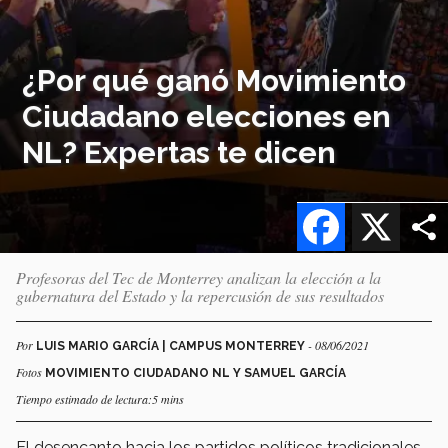
¿Por qué ganó Movimiento
Ciudadano elecciones en
NL? Expertas te dicen
Facebook
X
Profesoras del Tec de Monterrey analizan la elección a la
gubernatura del Estado y la repercusión de sus resultados
Por
- 08/06/2021
LUIS MARIO GARCÍA | CAMPUS MONTERREY
Fotos
MOVIMIENTO CIUDADANO NL Y SAMUEL GARCÍA
Tiempo estimado de lectura:5 mins
El desencanto hacia los partidos políticos tradicionales