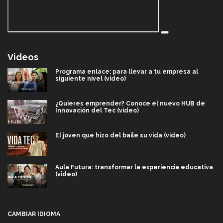
Videos
Programa enlace: para llevar a tu empresa al
siguiente nivel (video)
¿Quieres emprender? Conoce el nuevo HUB de
Innovación del Tec (video)
El joven que hizo del baile su vida (video)
Aula Futura: transformar la experiencia educativa
(video)
Más que un festival cultural: así es la magia de
VIBRART 2026 (video)
CAMBIAR IDIOMA