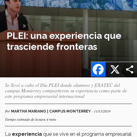
PLEI: una experiencia que
trasciende fronteras
Facebook
X
Se llevó a cabo el Día PLEI donde alumnos y EXATEC del
campus Monterrey compartieron su experiencia como parte de
este programa empresarial internacional
Por
- 11/11/2019
MARTHA MARIANO | CAMPUS MONTERREY
Tiempo estimado de lectura:4 mins
La
experiencia
que se vive en el programa empresarial