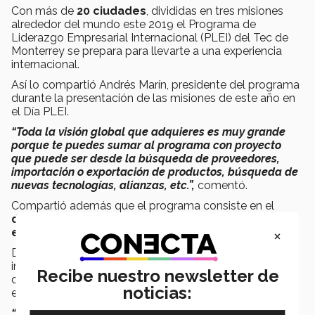
Con más de
20 ciudades
, divididas en tres misiones
alrededor del mundo este 2019 el Programa de
Liderazgo Empresarial Internacional (PLEI) del Tec de
Monterrey se prepara para llevarte a una experiencia
internacional.
Así lo compartió Andrés Marín, presidente del programa
durante la presentación de las misiones de este año en
el Día PLEI.
“Toda la visión global que adquieres es muy grande
porque te puedes sumar al programa con proyecto
que puede ser desde la búsqueda de proveedores,
importación o exportación de productos, búsqueda de
nuevas tecnologías, alianzas, etc.”,
comentó.
Compartió además que el programa consiste en el
desarrollo de misiones académico-comerciales
×
en el verano.
Durante las cuales los alumnos recorren una región
importante en el extranjero en busca de oportunidades
Recibe nuestro newsletter de
de negocio para empresas que les brindan apoyo
noticias:
económico para lograrlo.
“Para esta ocasión nuestras tres misiones están