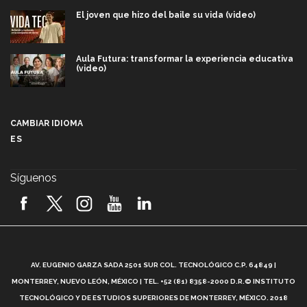
El joven que hizo del baile su vida (video)
Aula Futura: transformar la experiencia educativa
(video)
Más que un festival cultural: así es la magia de
VIBRART 2026 (video)
CAMBIAR IDIOMA
ES
Javier Guzmán: investigación con impacto social
(video)
Síguenos
¡México, en el top del mundial de robótica FIRST
2026! (video)
Vida Tec: Pasión, disciplina y básquetbol, con Gael
Adame (video)
A
AV. EUGENIO GARZA SADA 2501 SUR COL. TECNOLÓGICO C.P. 64849 |
L
¿Cómo es el Modelo Educativo Tec? (video)
MONTERREY, NUEVO LEÓN, MÉXICO | TEL. +52 (81) 8358-2000 D.R.© INSTITUTO
TECNOLÓGICO Y DE ESTUDIOS SUPERIORES DE MONTERREY, MÉXICO. 2018