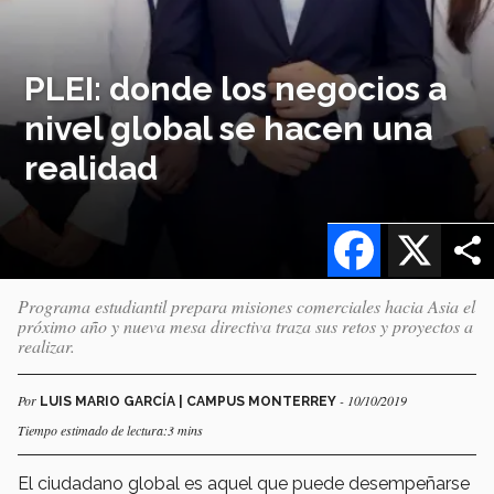
PLEI: donde los negocios a
nivel global se hacen una
realidad
Facebook
X
Programa estudiantil prepara misiones comerciales hacia Asia el
próximo año y nueva mesa directiva traza sus retos y proyectos a
realizar.
Por
- 10/10/2019
LUIS MARIO GARCÍA | CAMPUS MONTERREY
Tiempo estimado de lectura:3 mins
El ciudadano global es aquel que puede desempeñarse