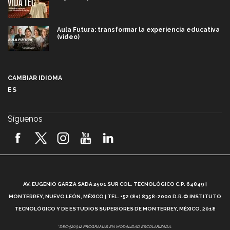
Aula Futura: transformar la experiencia educativa
(video)
Más que un festival cultural: así es la magia de
VIBRART 2026 (video)
CAMBIAR IDIOMA
ES
Javier Guzmán: investigación con impacto social
(video)
Síguenos
¡México, en el top del mundial de robótica FIRST
2026! (video)
Vida Tec: Pasión, disciplina y básquetbol, con Gael
Adame (video)
A
AV. EUGENIO GARZA SADA 2501 SUR COL. TECNOLÓGICO C.P. 64849 |
L
¿Cómo es el Modelo Educativo Tec? (video)
MONTERREY, NUEVO LEÓN, MÉXICO | TEL. +52 (81) 8358-2000 D.R.© INSTITUTO
TECNOLÓGICO Y DE ESTUDIOS SUPERIORES DE MONTERREY, MÉXICO. 2018
Vida Tec: Feminismo e Inteligencia Artificial, Paola
*DEC-520912 PROGRAMAS EN MODALIDAD ESCOLARIZADA.