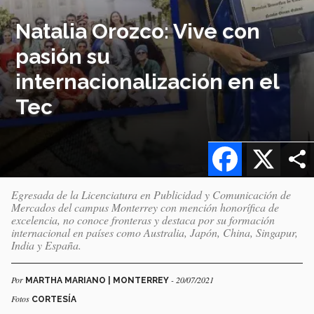
Natalia Orozco: Vive con
pasión su
internacionalización en el
Tec
Facebook
X
Egresada de la Licenciatura en Publicidad y Comunicación de
Mercados del campus Monterrey con mención honorífica de
excelencia, no conoce fronteras y destaca por su formación
internacional en países como Australia, Japón, China, Singapur,
India y España.
Por
- 20/07/2021
MARTHA MARIANO | MONTERREY
Fotos
CORTESÍA