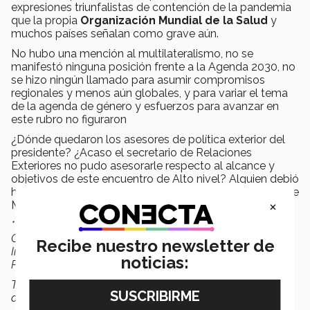
expresiones triunfalistas de contención de la pandemia
que la propia
Organización Mundial de la Salud
y
muchos países señalan como grave aún.
No hubo una mención al multilateralismo, no se
manifestó ninguna posición frente a la Agenda 2030, no
se hizo ningún llamado para asumir compromisos
regionales y menos aún globales, y para variar el tema
de la agenda de género y esfuerzos para avanzar en
este rubro no figuraron
¿Dónde quedaron los asesores de política exterior del
presidente? ¿Acaso el secretario de Relaciones
Exteriores no pudo asesorarle respecto al alcance y
objetivos de este encuentro de Alto nivel? Alguien debió
hacerle saber al jefe del ejecutivo que la participación de
×
México en este foro mundial, no era una mañanera.
* La autora es profesora investigadora de la Escuela de
Ciencias Sociales y Gobierno. Doctora en Relaciones
Recibe nuestro newsletter de
Internacionales, especialista en Asuntos Globales y
noticias:
Política Internacional.
Texto publicado por primera vez en la columna:
Ventana
al Mundo, de
El Financiero.