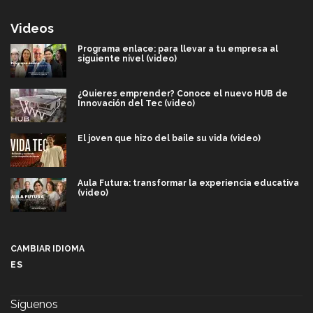
Videos
Programa enlace: para llevar a tu empresa al
siguiente nivel (video)
¿Quieres emprender? Conoce el nuevo HUB de
Innovación del Tec (video)
El joven que hizo del baile su vida (video)
Aula Futura: transformar la experiencia educativa
(video)
Más que un festival cultural: así es la magia de
VIBRART 2026 (video)
CAMBIAR IDIOMA
ES
Javier Guzmán: investigación con impacto social
(video)
Síguenos