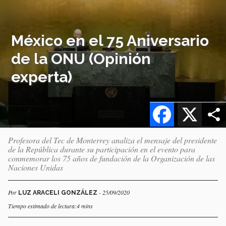
México en el 75 Aniversario
de la ONU (Opinión
experta)
Facebook
X
Profesora del Tec de Monterrey analiza el mensaje del presidente
de la República durante su participación en el evento para
conmemorar los 75 años de fundación de la Organización de las
Naciones Unidas
Por
- 25/09/2020
LUZ ARACELI GONZÁLEZ
Tiempo estimado de lectura:4 mins