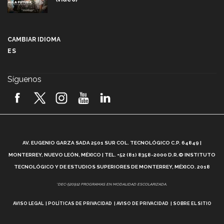
Más que un festival cultural: así es la magia de
VIBRART 2026 (video)
CAMBIAR IDIOMA
ES
Javier Guzmán: investigación con impacto social
(video)
Síguenos
¡México, en el top del mundial de robótica FIRST
2026! (video)
Vida Tec: Pasión, disciplina y básquetbol, con Gael
Adame (video)
A
AV. EUGENIO GARZA SADA 2501 SUR COL. TECNOLÓGICO C.P. 64849 |
L
¿Cómo es el Modelo Educativo Tec? (video)
MONTERREY, NUEVO LEÓN, MÉXICO | TEL. +52 (81) 8358-2000 D.R.© INSTITUTO
TECNOLÓGICO Y DE ESTUDIOS SUPERIORES DE MONTERREY, MÉXICO. 2018
Vida Tec: Feminismo e Inteligencia Artificial, Paola
*DEC-520912 PROGRAMAS EN MODALIDAD ESCOLARIZADA.
Ricaurte (video)
AVISO LEGAL
POLÍTICAS DE PRIVACIDAD
AVISO DE PRIVACIDAD
SOBRE EL SITIO