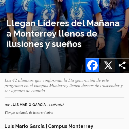
Llegan Líderes del Mañana
a Monterrey llenos de
ilusiones y sueños
Facebook
X
Los 42 alumnos que conforman la 5ta generación de este
programa en el campus Monterrey tienen deseos de trascender y
ser agentes de cambio
Por
- 14/08/2018
LUIS MARIO GARCÍA
Tiempo estimado de lectura:4 mins
Luis Mario García | Campus Monterrey