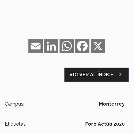
Email
LinkedIn
WhatsApp
Facebook
X
navigate_next
VOLVER AL ÍNDICE
Campus:
Monterrey
Etiquetas:
Foro Actúa 2020