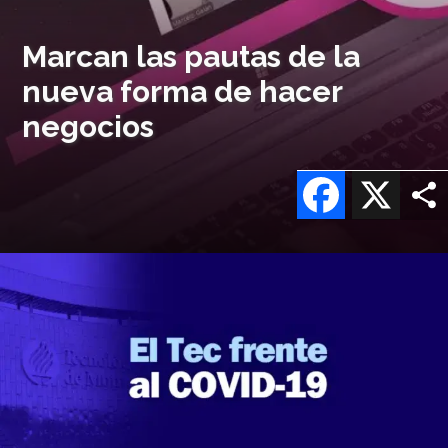
Marcan las pautas de la
nueva forma de hacer
negocios
Facebook
X
Imagen
o
logo