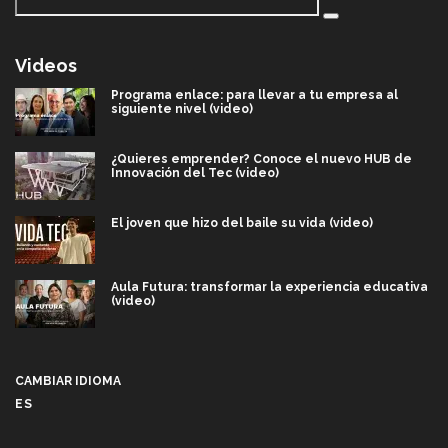
Videos
Programa enlace: para llevar a tu empresa al
siguiente nivel (video)
¿Quieres emprender? Conoce el nuevo HUB de
Innovación del Tec (video)
El joven que hizo del baile su vida (video)
Aula Futura: transformar la experiencia educativa
(video)
Más que un festival cultural: así es la magia de
VIBRART 2026 (video)
CAMBIAR IDIOMA
ES
Javier Guzmán: investigación con impacto social
(video)