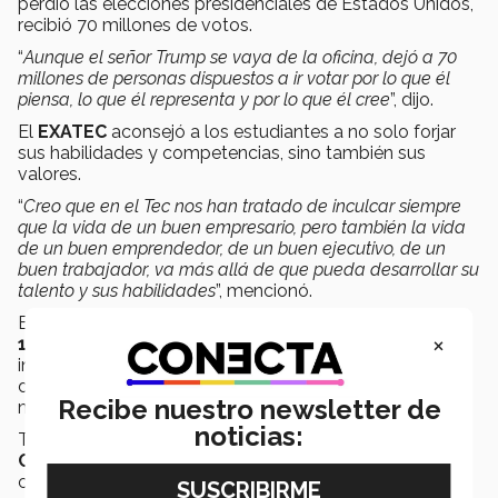
perdió las elecciones presidenciales de Estados Unidos,
recibió 70 millones de votos.
“
Aunque el señor Trump se vaya de la oficina, dejó a 70
millones de personas dispuestos a ir votar por lo que él
piensa, lo que él representa y por lo que él cree
”, dijo.
El
EXATEC
aconsejó a los estudiantes a no solo forjar
sus habilidades y competencias, sino también sus
valores.
“
Creo que en el Tec nos han tratado de inculcar siempre
que la vida de un buen empresario, pero también la vida
de un buen emprendedor, de un buen ejecutivo, de un
buen trabajador, va más allá de que pueda desarrollar su
talento y sus habilidades
”, mencionó.
En términos económicos, por la pandemia del
COVID-
×
19
se han perdido en el país 12 millones de empleos
informales, por lo que se deben encontrar mecanismos
de formalizar a los mexicanos que trabajan de esta
Recibe nuestro newsletter de
manera.
noticias:
También señaló que a través del
Consejo
Coordinador Empresarial
se busca generar
colaboración pública y privada para generar inversión.