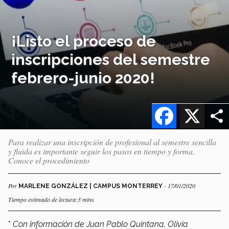
¡Listo el proceso de
inscripciones del semestre
febrero-junio 2020!
Facebook
X
Para realizar una inscripción de profesional al semestre sencilla
y fluida es importante seguir los pasos en tiempo y forma.
Conoce el procedimiento
Por
- 17/01/2020
MARLENE GONZÁLEZ | CAMPUS MONTERREY
Tiempo estimado de lectura:3 mins
*
Con información de Juan Pablo Quintana, Olivia