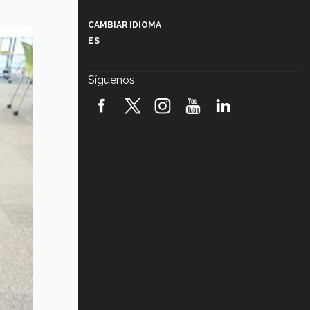
Más que un festival cultural: así es
la magia de VIBRART 2026 (video)
CAMBIAR IDIOMA
ES
Javier Guzmán: investigación con
impacto social (video)
Síguenos
¡México, en el top del mundial de
robótica FIRST 2026! (video)
Vida Tec: Pasión, disciplina y
básquetbol, con Gael Adame
(video)
¿Cómo es el Modelo Educativo
Tec? (video)
Vida Tec: Feminismo e Inteligencia
Artificial, Paola Ricaurte (video)