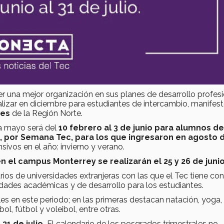
er una mejor organización en sus planes de desarrollo profes
realizar en diciembre para estudiantes de intercambio, manifes
res
de la Región Norte.
 a mayo será del
10 febrero al 3 de junio para alumnos de
io, por Semana Tec, para los que ingresaron en agosto 
nsivos en el año: invierno y verano.
 el campus Monterrey se realizarán el 25 y 26 de juni
rios de universidades extranjeras con las que el Tec tiene co
ades académicas y de desarrollo para los estudiantes.
les en este periodo; en las primeras destacan natación, yoga, 
l, fútbol y voleibol, entre otras.
31 de julio.
El calendario de los posgrados trimestrales no