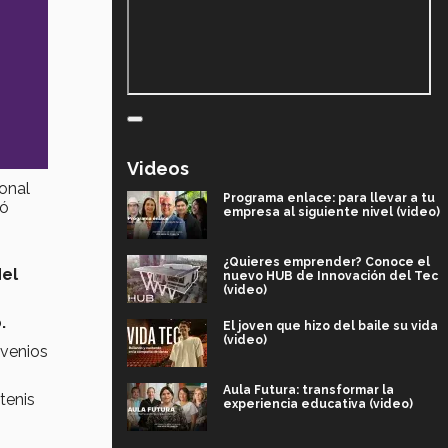
Videos
ional
Programa enlace: para llevar a tu
tó
empresa al siguiente nivel (video)
¿Quieres emprender? Conoce el
del
nuevo HUB de Innovación del Tec
(video)
o.
El joven que hizo del baile su vida
(video)
nvenios
Aula Futura: transformar la
tenis
experiencia educativa (video)