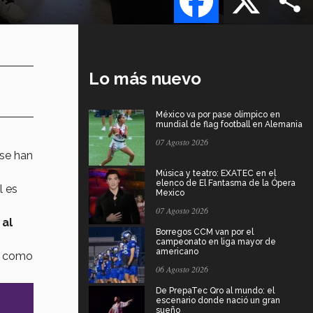
Lo más nuevo
México va por pase olímpico en
mundial de flag football en Alemania
07 Agosto 2026
se han
Música y teatro: EXATEC en el
elenco de El Fantasma de la Ópera
l es
Mexico
07 Agosto 2026
 al
Borregos CCM van por el
campeonato en liga mayor de
americano
sí como
06 Agosto 2026
De PrepaTec Qro al mundo: el
escenario donde nació un gran
sueño