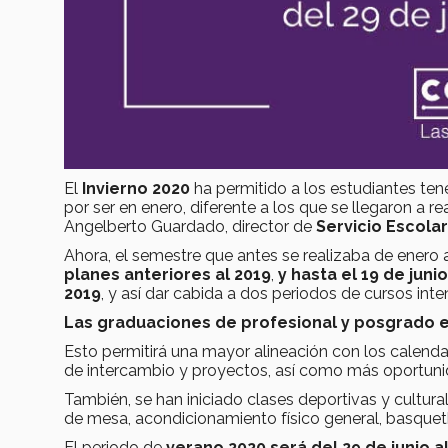
El
Invierno 2020
ha permitido a los estudiantes ten
por ser en enero, diferente a los que se llegaron a 
Angelberto Guardado, director de
Servicio Escola
Ahora, el semestre que antes se realizaba de enero
planes anteriores al 2019
,
y hasta el 19 de jun
2019
, y así dar cabida a dos periodos de cursos inte
Las graduaciones de profesional y posgrado en
Esto permitirá una mayor alineación con los calenda
de intercambio y proyectos, así como más oportunid
También, se han iniciado clases deportivas y cultura
de mesa, acondicionamiento físico general, basquetbo
El periodo de
verano 2020 será del 29 de junio al 