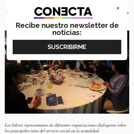
permita al estudiante participar en una misma causa desde
×
distintas ópticas y experiencias.
Se identificó la necesidad de
crear un ecosistema tecnológico
tipo plataforma de interacción para conectar a todos los
Recibe nuestro newsletter de
involucrados en los programas y causas de servicio social
.
noticias:
Los líderes representantes de diferentes organizaciones dialogaron sobre
los principales retos del servicio social en la actualidad.