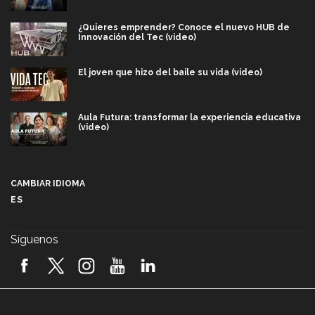
¿Quieres emprender? Conoce el nuevo HUB de
Innovación del Tec (video)
El joven que hizo del baile su vida (video)
Aula Futura: transformar la experiencia educativa
(video)
Más que un festival cultural: así es la magia de
VIBRART 2026 (video)
CAMBIAR IDIOMA
ES
Javier Guzmán: investigación con impacto social
(video)
Síguenos
¡México, en el top del mundial de robótica FIRST
2026! (video)
Vida Tec: Pasión, disciplina y básquetbol, con Gael
Adame (video)