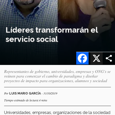
Líderes transformarán el
servicio social
Facebook
X
Representantes de gobierno, universidades, empresas y ONG's se
reúnen para comenzar el cambio de paradigma y diseñar
proyectos de impacto para organizaciones, alumnos y sociedad
Por
- 31/10/2019
LUIS MARIO GARCÍA
Tiempo estimado de lectura:4 mins
Universidades, empresas, organizaciones de la sociedad