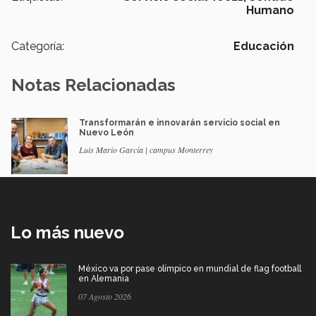
Humano
Categoría:
Educación
Notas Relacionadas
Transformarán e innovarán servicio social en
Nuevo León
Luis Mario García | campus Monterrey
Lo más nuevo
México va por pase olímpico en mundial de flag football
en Alemania
07 Agosto 2026