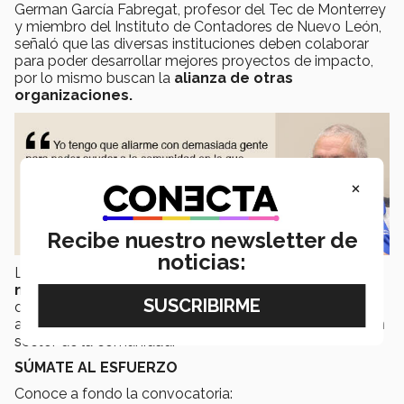
German García Fabregat, profesor del Tec de Monterrey
y miembro del Instituto de Contadores de Nuevo León,
señaló que las diversas instituciones deben colaborar
para poder desarrollar mejores proyectos de impacto,
por lo mismo buscan la
alianza de otras
organizaciones.
×
Recibe nuestro newsletter de
noticias:
La convocatoria permanecerá
abierta hasta el 29 de
noviembre
. Esta es la oportunidad para los alumnos
del Tecnológico de Monterrey para ser parte de una
acción social que impacte de forma más enfocada a un
sector de la comunidad.
SÚMATE AL ESFUERZO
Conoce a fondo la convocatoria: