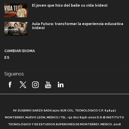
El joven que hizo del baile su vida (video)
Aula Futura: transformar la experiencia educativa
(video)
Más que un festival cultural: así es la magia de
VIBRART 2026 (video)
CAMBIAR IDIOMA
ES
Javier Guzmán: investigación con impacto social
(video)
Síguenos
¡México, en el top del mundial de robótica FIRST
2026! (video)
Vida Tec: Pasión, disciplina y básquetbol, con Gael
Adame (video)
A
AV. EUGENIO GARZA SADA 2501 SUR COL. TECNOLÓGICO C.P. 64849 |
L
¿Cómo es el Modelo Educativo Tec? (video)
MONTERREY, NUEVO LEÓN, MÉXICO | TEL. +52 (81) 8358-2000 D.R.© INSTITUTO
TECNOLÓGICO Y DE ESTUDIOS SUPERIORES DE MONTERREY, MÉXICO. 2018