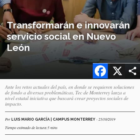
Transformarán e innovarán
servicio social en Nuevo
León
Facebook
X
Ante los retos actuales del país, en donde se requieren soluciones
de fondo a diversas problemáticas, Tec de Monterrey lanza a
nivel estatal iniciativa que buscará crear proyectos sociales de
impacto.
Por
- 25/10/2019
LUIS MARIO GARCÍA | CAMPUS MONTERREY
Tiempo estimado de lectura:5 mins