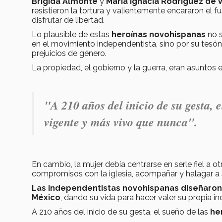
Brígida Almonte
y
María Ignacia Rodríguez de 
resistieron la tortura y valientemente encararon el 
disfrutar de libertad.
Lo plausible de estas
heroínas novohispanas
no s
en el movimiento independentista, sino por su tes
prejuicios de género.
La propiedad, el gobierno y la guerra, eran asuntos 
"A 210 años del inicio de su gesta,
vigente y más vivo que nunca".
En cambio, la mujer debía centrarse en serle fiel a ot
compromisos con la iglesia, acompañar y halagar a
Las independentistas novohispanas diseñaron l
México
, dando su vida para hacer valer su propia in
A 210 años del inicio de su gesta, el sueño de las
he