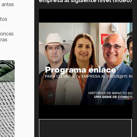
empresa al siguiente nivel (video)
s antes
stos
tonces
tras