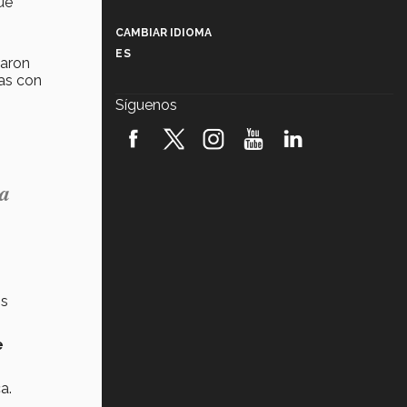
ue
Más que un festival cultural: así es
la magia de VIBRART 2026 (video)
CAMBIAR IDIOMA
ES
paron
Javier Guzmán: investigación con
impacto social (video)
as con
Síguenos
¡México, en el top del mundial de
robótica FIRST 2026! (video)
Vida Tec: Pasión, disciplina y
úa
básquetbol, con Gael Adame
(video)
¿Cómo es el Modelo Educativo
Tec? (video)
Vida Tec: Feminismo e Inteligencia
os
Artificial, Paola Ricaurte (video)
e
a.