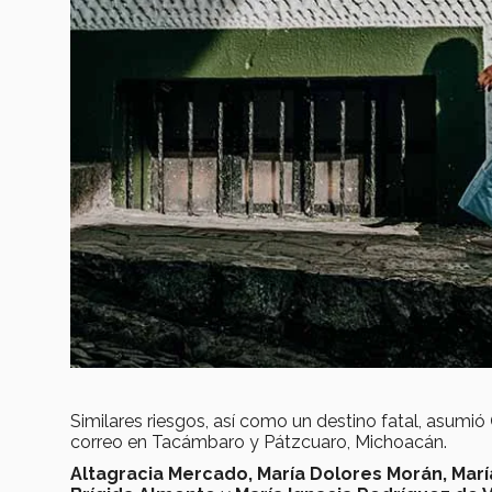
Similares riesgos, así como un destino fatal, asumió
correo en Tacámbaro y Pátzcuaro, Michoacán.
Altagracia Mercado, María Dolores Morán, Marí