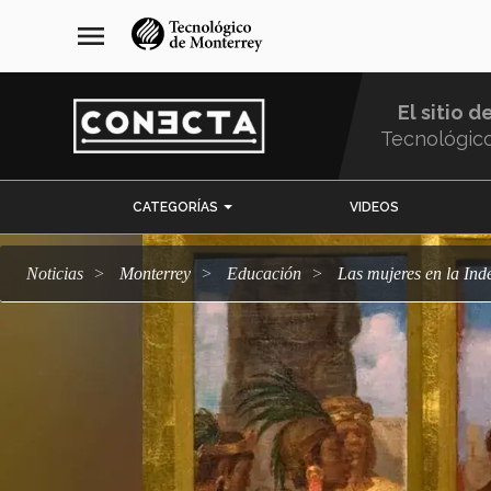
Pasar
navegación
menu
al
principal
contenido
principal
El sitio d
Tecnológic
Menu
CATEGORÍAS
VIDEOS
Comunidad
Noticias
Monterrey
Educación
Las mujeres en la In