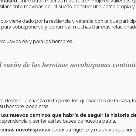
Velasco
, entre otras muchas más, fueron mujeres valientes q
fusilamiento movidas por el sueño de tener una patria propia y
olo viene dado por la resiliencia y valentía con la que partici
ón para sobreponerse y derrumbar muchas barreras relacionad
exclusivos de y para los hombres.
 el sueño de las heroínas novohispanas contin
ro destino: la crianza de la prole, los quehaceres de la casa, l
 su hombre; poco más.
os nuevos caminos que habría de seguir la historia d
dependencia y sentar así las bases de nuestra patria.
roínas novohispanas
continúa vigente y más vivo que nunc