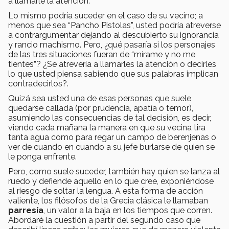
a llamarle la atención.
Lo mismo podría suceder en el caso de su vecino; a
menos que sea “Pancho Pistolas”, usted podría atreverse
a contrargumentar dejando al descubierto su ignorancia
y rancio machismo. Pero, ¿qué pasaría si los personajes
de las tres situaciones fueran de “mírame y no me
tientes”? ¿Se atrevería a llamarles la atención o decirles
lo que usted piensa sabiendo que sus palabras implican
contradecirlos?.
Quizá sea usted una de esas personas que suele
quedarse callada (por prudencia, apatía o temor),
asumiendo las consecuencias de tal decisión, es decir,
viendo cada mañana la manera en que su vecina tira
tanta agua como para regar un campo de berenjenas o
ver de cuando en cuando a su jefe burlarse de quien se
le ponga enfrente.
Pero, como suele suceder, también hay quien se lanza al
ruedo y defiende aquello en lo que cree, exponiéndose
al riesgo de soltar la lengua. A esta forma de acción
valiente, los filósofos de la Grecia clásica le llamaban
parresía
, un valor a la baja en los tiempos que corren.
Abordaré la cuestión a partir del segundo caso que