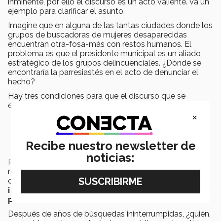
inminente, por ello el discurso es un acto valiente. Va un
ejemplo para clarificar el asunto.
Imagine que en alguna de las tantas ciudades donde los
grupos de buscadoras de mujeres desaparecidas
encuentran otra-fosa-más con restos humanos. El
problema es que el presidente municipal es un aliado
estratégico de los grupos delincuenciales. ¿Dónde se
encontraría la parresiastés en el acto de denunciar el
hecho?
Hay tres condiciones para que el discurso que se
expresa sea considerado como parresía:
×
Quien habla expresa lo que considera verídico
Quien habla cree estar diciendo la verdad
Quien habla asume un riesgo por el mero acto de
Recibe nuestro newsletter de
hablar.
noticias:
Piense en todas las madres buscadoras que han
recibido amenazas por grupos de la delincuencia
organizada, y a pesar de ello siguen alzando la voz.
¡Sus reclamos son parresía en el sentido amplio y
profundo del término!
Después de años de búsquedas ininterrumpidas, ¿quién,