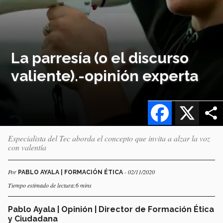
La parresía (o el discurso
valiente).-opinión experta
Facebook
X
Especialista del Tec aborda el concepto que invita a alzar la voz
con valentía
Por
- 02/11/2020
PABLO AYALA | FORMACIÓN ÉTICA
Tiempo estimado de lectura:6 mins
Pablo Ayala | Opinión | Director de Formación Ética
y Ciudadana