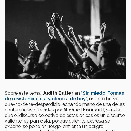
Sobre este tema,
Judith Butler
en
“Sin miedo. Formas
de resistencia a la violencia de hoy”,
un libro breve
que-no-tiene-desperdicio, echando mano de una de las
conferencias ofrecidas por
Michael Foucault
, señala
que el discurso colectivo de estas chicas es un discurso
valiente, es
parresía
, porque quien lo expresa se
expone, se pone en riesgo, enfrenta un peligro