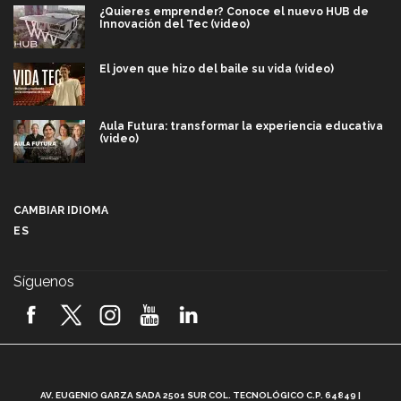
¿Quieres emprender? Conoce el nuevo HUB de
Innovación del Tec (video)
El joven que hizo del baile su vida (video)
Aula Futura: transformar la experiencia educativa
(video)
Más que un festival cultural: así es la magia de
VIBRART 2026 (video)
CAMBIAR IDIOMA
ES
Javier Guzmán: investigación con impacto social
(video)
Síguenos
¡México, en el top del mundial de robótica FIRST
2026! (video)
Vida Tec: Pasión, disciplina y básquetbol, con Gael
Adame (video)
A
AV. EUGENIO GARZA SADA 2501 SUR COL. TECNOLÓGICO C.P. 64849 |