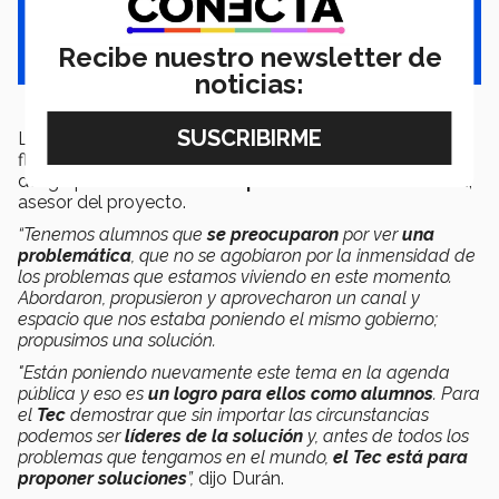
Recibe nuestro newsletter de
noticias:
La
unión como equipo y la dinámica de trabajo
fluida aun en la distancia son características que resaltó
del grupo de estudiantes el
profesor Roberto Durán
,
asesor del proyecto.
“Tenemos alumnos que
se preocuparon
por ver
una
problemática
, que no se agobiaron por la inmensidad de
los problemas que estamos viviendo en este momento.
Abordaron, propusieron y aprovecharon un canal y
espacio que nos estaba poniendo el mismo gobierno;
propusimos una solución.
"Están poniendo nuevamente este tema en la agenda
pública y eso es
un logro para ellos como alumnos
. Para
el
Tec
demostrar que sin importar las circunstancias
podemos ser
líderes de la solución
y, antes de todos los
problemas que tengamos en el mundo,
el Tec está para
proponer soluciones
”,
dijo Durán.