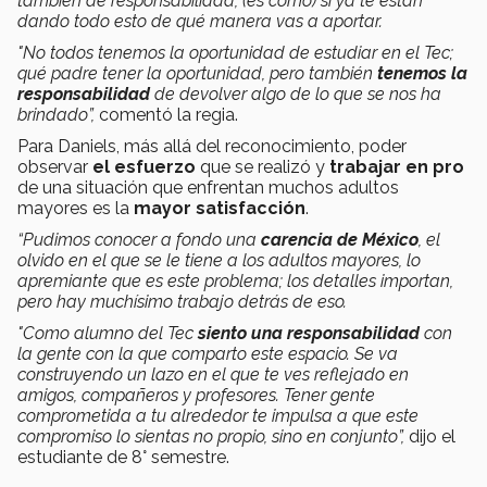
también de responsabilidad, (es como) si ya te están
dando todo esto de qué manera vas a aportar.
"No todos tenemos la oportunidad de estudiar en el Tec;
qué padre tener la oportunidad, pero también
tenemos la
responsabilidad
de devolver algo de lo que se nos ha
brindado”,
comentó la regia.
Para Daniels, más allá del reconocimiento, poder
observar
el esfuerzo
que se realizó y
trabajar en pro
de una situación que enfrentan muchos adultos
mayores es la
mayor satisfacción
.
“Pudimos conocer a fondo una
carencia de México
, el
olvido en el que se le tiene a los adultos mayores, lo
apremiante que es este problema; los detalles importan,
pero hay muchísimo trabajo detrás de eso.
"Como alumno del Tec
siento una responsabilidad
con
la gente con la que comparto este espacio. Se va
construyendo un lazo en el que te ves reflejado en
amigos, compañeros y profesores. Tener gente
comprometida a tu alrededor te impulsa a que este
compromiso lo sientas no propio, sino en conjunto”,
dijo el
estudiante de 8° semestre.