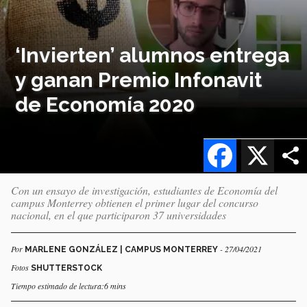
‘Invierten’ alumnos entrega
y ganan Premio Infonavit
de Economía 2020
Facebook
X
Con un ensayo de investigación, estudiantes de Economía del
campus Monterrey obtienen el primer lugar del concurso
nacional, en el que participaron 37 universidades
Por
- 27/04/2021
MARLENE GONZÁLEZ | CAMPUS MONTERREY
Fotos
SHUTTERSTOCK
Tiempo estimado de lectura:6 mins