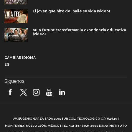
El joven que hizo del baile su vida (video)
Aula Futura: transformar la experiencia educativa
(video)
Más que un festival cultural: así es la magia de
VIBRART 2026 (video)
CAMBIAR IDIOMA
ES
Javier Guzmán: investigación con impacto social
(video)
Síguenos
¡México, en el top del mundial de robótica FIRST
2026! (video)
Vida Tec: Pasión, disciplina y básquetbol, con Gael
Adame (video)
A
AV. EUGENIO GARZA SADA 2501 SUR COL. TECNOLÓGICO C.P. 64849 |
L
¿Cómo es el Modelo Educativo Tec? (video)
MONTERREY, NUEVO LEÓN, MÉXICO | TEL. +52 (81) 8358-2000 D.R.© INSTITUTO