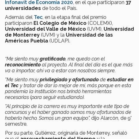
Infonavit de Economía 2020
, en el que participaron
37
universidades
de todo el País.
Además del
Tec
, en la etapa final del premio
participaron
El Colegio de México
(COLEMX),
Universidad del Valle de México
(UVM),
Universidad
de Monterrey
(UVM) y la
Universidad de las
Américas Puebla
(UDLAP).
“Me siento muy
gratificado
, me quedo con el
reconocimiento
al proyecto
.
Al final del día es el que más
va a importar, ahí va a estar con nosotros siempre.
"Me siento muy
privilegiado y afortunado
de
estudiar en
el Tec
y tratar de dar lo mejor de mí, más porque en esta
pandemia la institución nos brindó herramientas
necesarias (para seguir estudiando).
"Al principio de la carrera es muy importante este tipo de
concursos y el haber ganado somos muy afortunados de
haberlo hecho. Somos un gran equipo”,
dijo Alarcón, de 9°
semestre.
Por su parte, Gutiérrez, originaria de Monterrey, señaló
que el
aprovechamiento del tiempo
y la