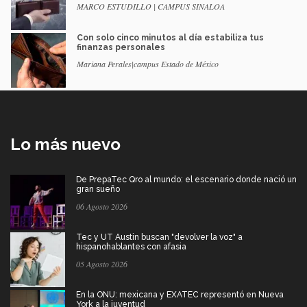
MARCO ESTUDILLO | CAMPUS SINALOA
Con solo cinco minutos al día estabiliza tus
finanzas personales
Mariana Perales|campus Estado de México
Lo más nuevo
De PrepaTec Qro al mundo: el escenario donde nació un
gran sueño
06 Agosto 2026
Tec y UT Austin buscan "devolver la voz" a
hispanohablantes con afasia
05 Agosto 2026
En la ONU: mexicana y EXATEC representó en Nueva
York a la juventud