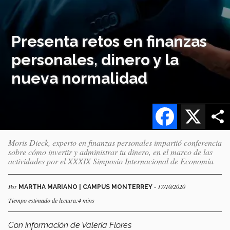
Presenta retos en finanzas
personales, dinero y la
nueva normalidad
Facebook
X
Moris Dieck, experto en finanzas personales impartió conferencia
sobre cómo invertir y administrar tu dinero, en el marco de las
actividades por el XXXIX Simposio Internacional de Economía
Por
- 17/10/2020
MARTHA MARIANO | CAMPUS MONTERREY
Tiempo estimado de lectura:4 mins
Con información de Valeria Flores