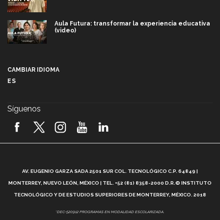
Aula Futura: transformar la experiencia educativa
(video)
Más que un festival cultural: así es la magia de
VIBRART 2026 (video)
CAMBIAR IDIOMA
ES
Javier Guzmán: investigación con impacto social
(video)
Síguenos
¡México, en el top del mundial de robótica FIRST
2026! (video)
Vida Tec: Pasión, disciplina y básquetbol, con Gael
Adame (video)
A
AV. EUGENIO GARZA SADA 2501 SUR COL. TECNOLÓGICO C.P. 64849 |
L
¿Cómo es el Modelo Educativo Tec? (video)
MONTERREY, NUEVO LEÓN, MÉXICO | TEL. +52 (81) 8358-2000 D.R.© INSTITUTO
TECNOLÓGICO Y DE ESTUDIOS SUPERIORES DE MONTERREY, MÉXICO. 2018
Vida Tec: Feminismo e Inteligencia Artificial, Paola
*DEC-520912 PROGRAMAS EN MODALIDAD ESCOLARIZADA.
Ricaurte (video)