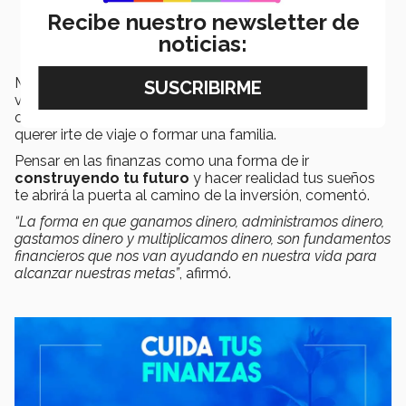
Recibe nuestro newsletter de
Las finanzas nos ayudan a cumplir nuestros
noticias:
sueños
Moris Dieck reconoció que a lo largo de nuestras vidas
vamos cambiando de metas, antes eran muy sencillas,
como comprar un CD, pero ahora han subido de nivel a
querer irte de viaje o formar una familia.
Pensar en las finanzas como una forma de ir
construyendo tu futuro
y hacer realidad tus sueños
te abrirá la puerta al camino de la inversión, comentó.
“La forma en que ganamos dinero, administramos dinero,
gastamos dinero y multiplicamos dinero, son fundamentos
financieros que nos van ayudando en nuestra vida para
alcanzar nuestras metas”
, afirmó.