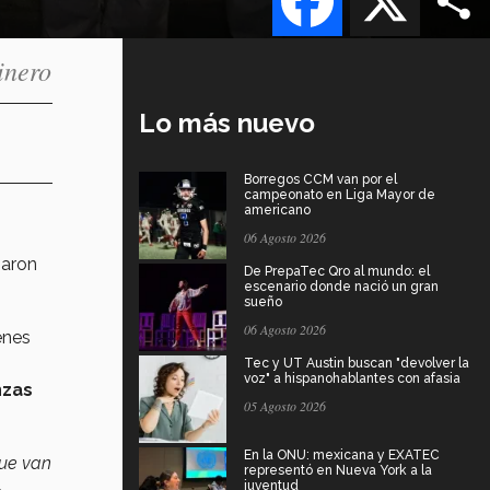
inero
Lo más nuevo
Borregos CCM van por el
campeonato en Liga Mayor de
americano
06 Agosto 2026
e
paron
De PrepaTec Qro al mundo: el
escenario donde nació un gran
sueño
06 Agosto 2026
enes
Tec y UT Austin buscan "devolver la
voz" a hispanohablantes con afasia
nzas
05 Agosto 2026
En la ONU: mexicana y EXATEC
que van
representó en Nueva York a la
,
juventud