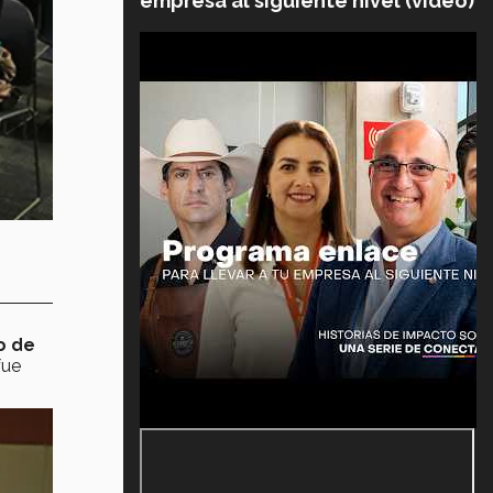
empresa al siguiente nivel (video)
o de
fue