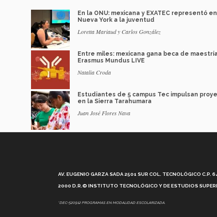
En la ONU: mexicana y EXATEC representó en
Nueva York a la juventud
Loretta Mariaud y Carlos González
Entre miles: mexicana gana beca de maestrí
Erasmus Mundus LIVE
Natalia Croda
Estudiantes de 5 campus Tec impulsan proy
en la Sierra Tarahumara
Juan José Flores Nava
AV. EUGENIO GARZA SADA 2501 SUR COL. TECNOLÓGICO C.P. 648
2000 D.R.© INSTITUTO TECNOLÓGICO Y DE ESTUDIOS SUPERI
*DEC-520912 PROGRAMAS EN MODALIDAD ESCOLARIZADA.