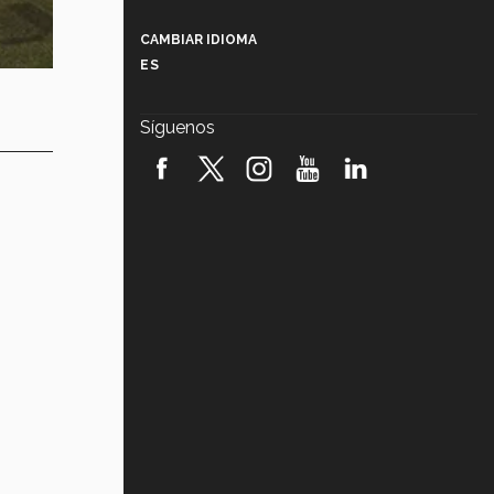
Más que un festival cultural: así es
la magia de VIBRART 2026 (video)
CAMBIAR IDIOMA
ES
Javier Guzmán: investigación con
impacto social (video)
Síguenos
¡México, en el top del mundial de
robótica FIRST 2026! (video)
Vida Tec: Pasión, disciplina y
básquetbol, con Gael Adame
(video)
¿Cómo es el Modelo Educativo
Tec? (video)
Vida Tec: Feminismo e Inteligencia
Artificial, Paola Ricaurte (video)