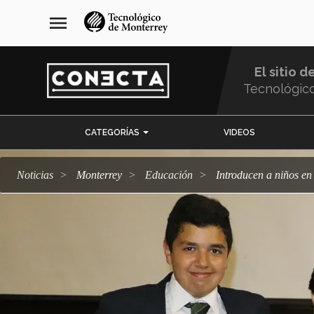
Pasar
navegación
menu
al
principal
contenido
principal
El sitio d
Tecnológic
Menu
CATEGORÍAS
VIDEOS
Comunidad
Noticias
Monterrey
Educación
Introducen a niños en