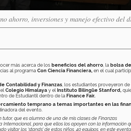
o ahorro, inversiones y manejo efectivo del d
ocer más acerca de los
beneficios del ahorro
, la
bolsa d
acias al programa
Con Ciencia Financiera,
en el cual partici
 Contabilidad y Finanzas
, los estudiantes proveyeron de
el
Colegio Himalaya
y el
Instituto Bilingüe Stanford,
qui
tro de Estudiantil dentro de la
Finance Fair.
rcamiento temprano a temas importantes en las fina
dinadora del evento.
n tutor, que es alumno de una de mis clases de Finanzas
ra Internacional, para que ellos los apoyen con la información 
o visitar los ‘stands’ de estos niños, 40 equipos, en este evento