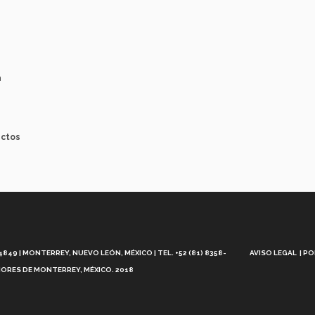
a
ectos
Aviso
Legal
49 | MONTERREY, NUEVO LEÓN, MÉXICO | TEL. +52 (81) 8358-
AVISO LEGAL
PO
ORES DE MONTERREY, MÉXICO. 2018