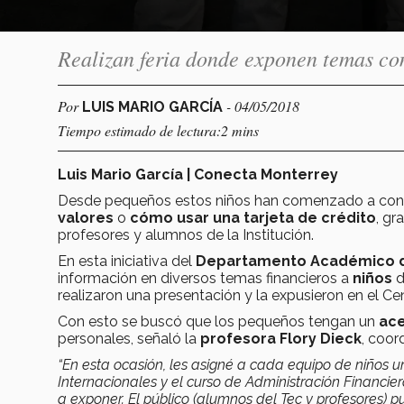
Realizan feria donde exponen temas com
Por
- 04/05/2018
LUIS MARIO GARCÍA
Tiempo estimado de lectura:2 mins
Luis Mario García | Conecta Monterrey
Desde pequeños estos niños han comenzado a con
valores
o
cómo usar una tarjeta de crédito
, gr
profesores y alumnos de la Institución.
En esta iniciativa del
Departamento Académico de
información en diversos temas financieros a
niños
d
realizaron una presentación y la expusieron en el Cen
Con esto se buscó que los pequeños tengan un
ace
personales, señaló la
profesora Flory Dieck
, coor
“
En esta ocasión, les asigné a cada equipo de niños u
Internacionales y el curso de Administración Financie
a exponer. El público (alumnos del Tec y profesores) pud