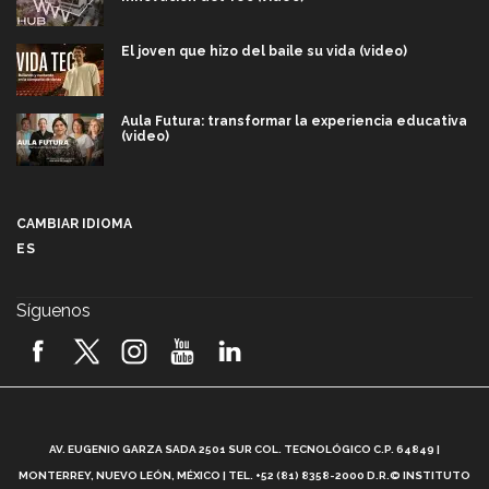
El joven que hizo del baile su vida (video)
Aula Futura: transformar la experiencia educativa
(video)
Más que un festival cultural: así es la magia de
VIBRART 2026 (video)
CAMBIAR IDIOMA
ES
Javier Guzmán: investigación con impacto social
(video)
Síguenos
¡México, en el top del mundial de robótica FIRST
2026! (video)
Vida Tec: Pasión, disciplina y básquetbol, con Gael
Adame (video)
A
AV. EUGENIO GARZA SADA 2501 SUR COL. TECNOLÓGICO C.P. 64849 |
L
¿Cómo es el Modelo Educativo Tec? (video)
MONTERREY, NUEVO LEÓN, MÉXICO | TEL. +52 (81) 8358-2000 D.R.© INSTITUTO