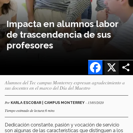
Impacta en alumnos labor
de trascendencia de sus
profesores
Facebook
X
Alumnos del Tec campus Monterrey expresan agradecimiento a
sus docentes en el marco del Día del Maestro
Por
- 15/05/2020
KARLA ESCOBAR | CAMPUS MONTERREY
Tiempo estimado de lectura:6 mins
Dedicación constante, pasión y vocación de servicio
son algunas de las características que distinguen a los