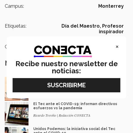
Campus:
Monterrey
Etiquetas:
Día del Maestro,
Profesor
inspirador
×
Categoría:
Educación
Notas Relacionadas
Recibe nuestro newsletter de
noticias:
Lanza Tec modelo optimizado en línea, ante
extensión de cuarentena
Lorena Morales | Redacción Nacional
El Tec ante el COVID-19: informan directivos
esfuerzos vs la pandemia
Ricardo Treviño | Redacción CONECTA
Unidos Podemos: la iniciativa social del Tec
ante el COVID-19