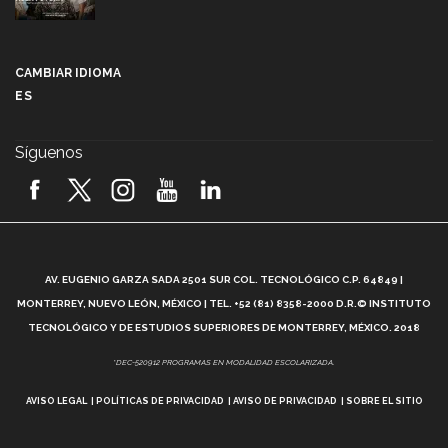
Más que un festival cultural: así es la magia de
VIBRART 2026 (video)
CAMBIAR IDIOMA
ES
Javier Guzmán: investigación con impacto social
(video)
Síguenos
¡México, en el top del mundial de robótica FIRST
2026! (video)
Vida Tec: Pasión, disciplina y básquetbol, con Gael
Adame (video)
A
AV. EUGENIO GARZA SADA 2501 SUR COL. TECNOLÓGICO C.P. 64849 |
L
¿Cómo es el Modelo Educativo Tec? (video)
MONTERREY, NUEVO LEÓN, MÉXICO | TEL. +52 (81) 8358-2000 D.R.© INSTITUTO
TECNOLÓGICO Y DE ESTUDIOS SUPERIORES DE MONTERREY, MÉXICO. 2018
Vida Tec: Feminismo e Inteligencia Artificial, Paola
*DEC-520912 PROGRAMAS EN MODALIDAD ESCOLARIZADA.
Ricaurte (video)
AVISO LEGAL
POLÍTICAS DE PRIVACIDAD
AVISO DE PRIVACIDAD
SOBRE EL SITIO