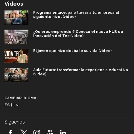
Videos
Programa enlace: para llevar a tu empresa al
siguiente nivel (video)
¿Quieres emprender? Conoce el nuevo HUB de
Innovación del Tec (video)
El joven que hizo del baile su vida (video)
Aula Futura: transformar la experiencia educativa
(video)
Más que un festival cultural: así es la magia de
VIBRART 2026 (video)
CAMBIAR IDIOMA
ES
|
EN
Javier Guzmán: investigación con impacto social
(video)
Síguenos
¡México, en el top del mundial de robótica FIRST
2026! (video)