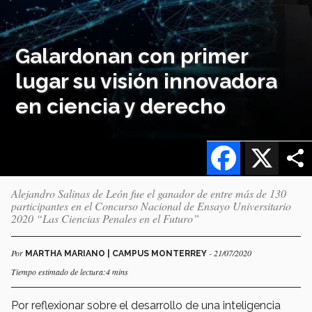
Galardonan con primer
lugar su visión innovadora
en ciencia y derecho
Facebook
X
Alejandro Salinas de León fue el ganador de entre más de 130
participantes en el Concurso Nacional de Ensayo Universitario
2020 “Las Ciencias Penales en el Futuro”
Por
- 21/07/2020
MARTHA MARIANO | CAMPUS MONTERREY
Tiempo estimado de lectura:4 mins
Por reflexionar sobre el desarrollo de una inteligencia