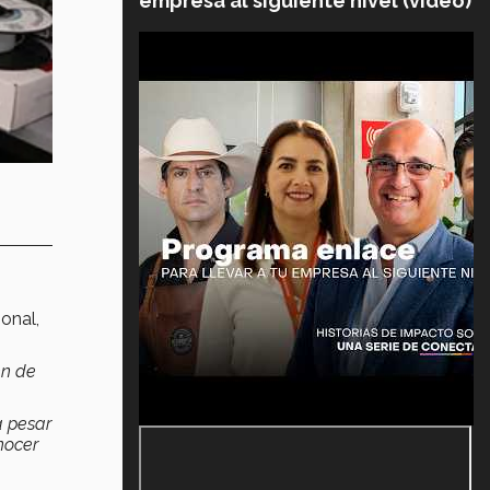
empresa al siguiente nivel (video)
onal,
en de
a pesar
nocer