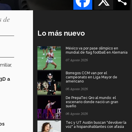
s de
Lo más nuevo
México va por pase olímpico en
mundial de flag football en Alemania
07 Agosto 2026
iliar,
Borregos CCM van por el
campeonato en Liga Mayor de
3D a
americano
06 Agosto 2026
De PrepaTec Qro al mundo: el
escenario donde nació un gran
sueño
06 Agosto 2026
Tec y UT Austin buscan "devolver la
os
voz" a hispanohablantes con afasia