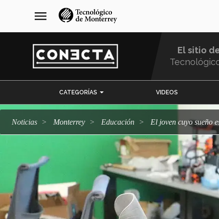
Pasar
navegación
menu
al
principal
contenido
principal
El sitio d
Tecnológic
Menu
CATEGORÍAS
VIDEOS
Comunidad
Noticias
Monterrey
Educación
El joven cuyo sueño 