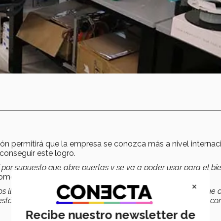
ción permitirá que la empresa se conozca más a nivel internaci
conseguir este logro.
por supuesto que abre puertas y se va a poder usar para el bi
comentó.
×
 llegado tan lejos. Yo les dije que esto se lo apropien porque 
stán detrás las que lo hace posible, y lo hicimos para dar a co
Recibe nuestro newsletter de