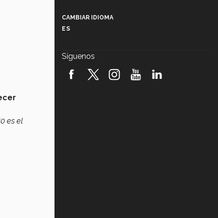
Más que un festival cultural: así es
la magia de VIBRART 2026 (video)
CAMBIAR IDIOMA
ES
Javier Guzmán: investigación con
impacto social (video)
Síguenos
¡México, en el top del mundial de
robótica FIRST 2026! (video)
Vida Tec: Pasión, disciplina y
ecer
básquetbol, con Gael Adame
(video)
0 es el
¿Cómo es el Modelo Educativo
Tec? (video)
Vida Tec: Feminismo e Inteligencia
Artificial, Paola Ricaurte (video)