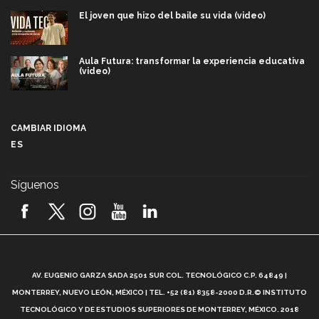
El joven que hizo del baile su vida (video)
Aula Futura: transformar la experiencia educativa
(video)
Más que un festival cultural: así es la magia de
VIBRART 2026 (video)
CAMBIAR IDIOMA
ES
Javier Guzmán: investigación con impacto social
(video)
Síguenos
¡México, en el top del mundial de robótica FIRST
2026! (video)
Vida Tec: Pasión, disciplina y básquetbol, con Gael
Adame (video)
A
AV. EUGENIO GARZA SADA 2501 SUR COL. TECNOLÓGICO C.P. 64849 |
L
¿Cómo es el Modelo Educativo Tec? (video)
MONTERREY, NUEVO LEÓN, MÉXICO | TEL. +52 (81) 8358-2000 D.R.© INSTITUTO
TECNOLÓGICO Y DE ESTUDIOS SUPERIORES DE MONTERREY, MÉXICO. 2018