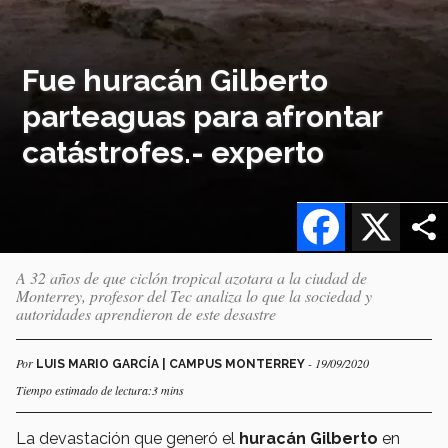
Fue huracán Gilberto
parteaguas para afrontar
catástrofes.- experto
Facebook
X
A 32 años de que ciclón tropical azotara a la ciudad de
Monterrey, profesor del Tec analiza lo que la sociedad y
autoridades aprendieron de este desastre
Por
- 19/09/2020
LUIS MARIO GARCÍA | CAMPUS MONTERREY
Tiempo estimado de lectura:3 mins
La devastación que generó el
huracán Gilberto
en