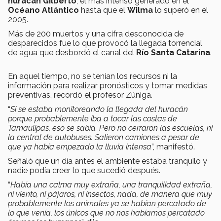
huracán Gilberto
, el más intenso generado en el
Océano Atlántico
hasta que el
Wilma
lo superó en el
2005.
Más de 200 muertos y una cifra desconocida de
desparecidos fue lo que provocó la llegada torrencial
de agua que desbordó el canal del
Río Santa Catarina
.
En aquel tiempo, no se tenían los recursos ni la
información para realizar pronósticos y tomar medidas
preventivas, recordó el profesor Zúñiga.
“
Sí se estaba monitoreando la llegada del huracán
porque probablemente iba a tocar las costas de
Tamaulipas, eso se sabía. Pero no cerraron las escuelas, ni
la central de autobuses. Salieron camiones a pesar de
que ya había empezado la lluvia intensa
”, manifestó.
Señaló que un día antes el ambiente estaba tranquilo y
nadie podía creer lo que sucedió después.
“
Había una calma muy extraña, una tranquilidad extraña,
ni viento, ni pájaros, ni insectos, nada, de manera que muy
probablemente los animales ya se habían percatado de
lo que venía, los únicos que no nos habíamos percatado