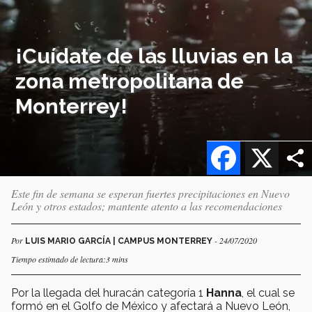
¡Cuídate de las lluvias en la
zona metropolitana de
Monterrey!
Facebook
X
Este fin de semana se esperan fuertes precipitaciones en Nuevo
León y otros estados; mantente atento a las recomendaciones
Por
- 24/07/2020
LUIS MARIO GARCÍA | CAMPUS MONTERREY
Tiempo estimado de lectura:3 mins
Por la llegada del huracán categoría 1
Hanna
, el cual se
formó en el Golfo de México y afectará a Nuevo León,