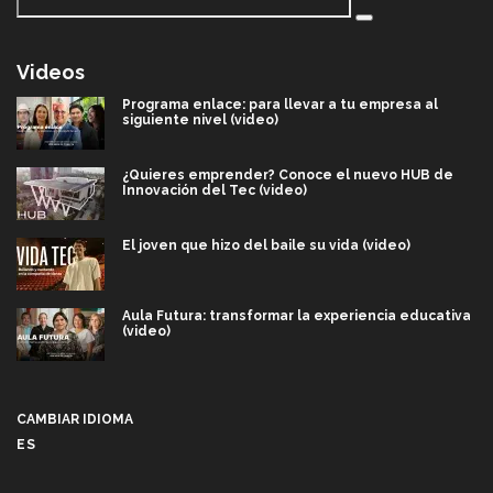
Videos
Programa enlace: para llevar a tu empresa al
siguiente nivel (video)
¿Quieres emprender? Conoce el nuevo HUB de
Innovación del Tec (video)
El joven que hizo del baile su vida (video)
Aula Futura: transformar la experiencia educativa
(video)
Más que un festival cultural: así es la magia de
VIBRART 2026 (video)
CAMBIAR IDIOMA
ES
Javier Guzmán: investigación con impacto social
(video)