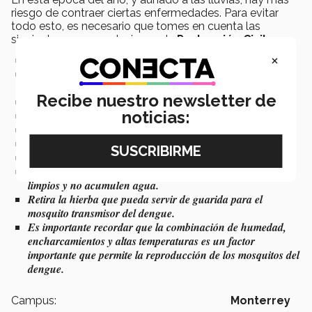
riesgo de contraer ciertas enfermedades. Para evitar
todo esto, es necesario que tomes en cuenta las
siguientes recomendaciones de
Protección Civil
:
×
Lávate las manos antes y después de ir al baño.
Utiliza baños o letrinas (manejo adecuado de desechos
humanos).
Recibe nuestro newsletter de
No utilices las aguas estancadas para consumo o aseo.
noticias:
Vigila la preparación adecuada de alimentos.
Deshazte de cacharros que puedan acumular agua.
Coloca telas mosquiteras en puertas y ventanas.
De ser posible, utiliza repelentes contra insectos.
Asegúrate que tanto el patio como el techo de su casa estén
limpios y no acumulen agua.
Retira la hierba que pueda servir de guarida para el
mosquito transmisor del dengue.
Es importante recordar que la combinación de humedad,
encharcamientos y altas temperaturas es un factor
importante que permite la reproducción de los mosquitos del
dengue.
Campus:
Monterrey