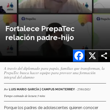
Fortalece PrepaTec
relación padre-hijo
Facebook
X
A través del diplomado para papás, familias que transforman, la
PrepaTec busca hacer equipo para proveer una formación
integral del alumno
Por
- 27/01/2021
LUIS MARIO GARCÍA | CAMPUS MONTERREY
Tiempo estimado de lectura:3 mins
Porque los padres de adolescentes quieren conocer