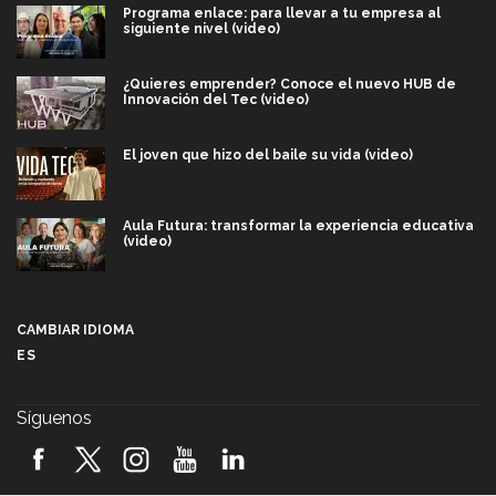
Programa enlace: para llevar a tu empresa al
siguiente nivel (video)
¿Quieres emprender? Conoce el nuevo HUB de
Innovación del Tec (video)
El joven que hizo del baile su vida (video)
Aula Futura: transformar la experiencia educativa
(video)
Más que un festival cultural: así es la magia de
VIBRART 2026 (video)
CAMBIAR IDIOMA
ES
Javier Guzmán: investigación con impacto social
(video)
Síguenos
¡México, en el top del mundial de robótica FIRST
2026! (video)