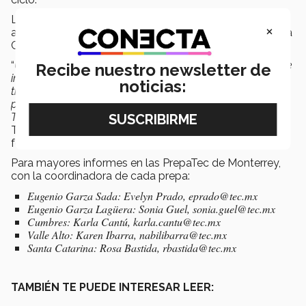
La última que se impartió fue “Salud mental en la
×
adolescencia. Promoviendo la resiliencia”, por la doctora
Cristina Ramos Dávila.
“
Un punto importante es que seleccionamos a un perfil de
Recibe nuestro newsletter de
instructor. Una persona que tiene experiencia ya sea que
noticias:
trabaje en el Tec como tutora, director de tutoría, un
psicólogo con experiencia que ha estado vinculado al
Tec
”, señaló el director de PrepaTec Monterrey.
Todas las conferencias y módulos se han realizado de
forma virtual.
Para mayores informes en las PrepaTec de Monterrey,
con la coordinadora de cada prepa:
Eugenio Garza Sada: Evelyn Prado, eprado@tec.mx
Eugenio Garza Lagüera: Sonia Guel, sonia.guel@tec.mx
Cumbres: Karla Cantú, karla.cantu@tec.mx
Valle Alto: Karen Ibarra, nabilibarra@tec.mx
Santa Catarina: Rosa Bastida, rbastida@tec.mx
TAMBIÉN TE PUEDE INTERESAR LEER: