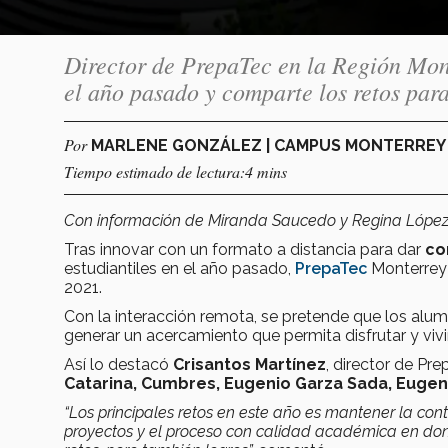
Director de PrepaTec en la Región Mont
el año pasado y comparte los retos para
Por
MARLENE GONZÁLEZ | CAMPUS MONTERRE
Tiempo estimado de lectura:4 mins
Con información de Miranda Saucedo y Regina López
Tras innovar con un formato a distancia para dar
co
estudiantiles en el año pasado,
PrepaTec
Monterrey 
2021.
Con la interacción remota, se pretende que los alu
generar un acercamiento que permita disfrutar y viv
Así lo destacó
Crisantos Martínez
, director de Pr
Catarina, Cumbres, Eugenio Garza Sada, Eugeni
“Los principales retos en este año es mantener la con
proyectos y el proceso con calidad académica en do