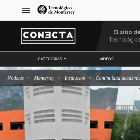
Pasar
navegación
menu
al
principal
contenido
principal
El sitio d
Tecnológic
Menu
CATEGORÍAS
VIDEOS
Comunidad
Noticias
Monterrey
Institución
Continuidad académic