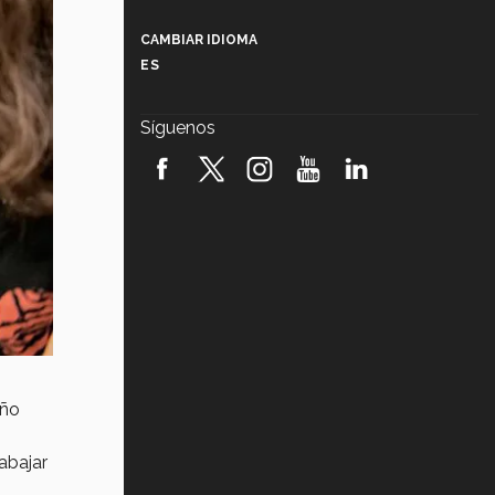
Más que un festival cultural: así es
la magia de VIBRART 2026 (video)
CAMBIAR IDIOMA
ES
Javier Guzmán: investigación con
impacto social (video)
Síguenos
¡México, en el top del mundial de
robótica FIRST 2026! (video)
Vida Tec: Pasión, disciplina y
básquetbol, con Gael Adame
(video)
¿Cómo es el Modelo Educativo
Tec? (video)
Vida Tec: Feminismo e Inteligencia
Artificial, Paola Ricaurte (video)
año
abajar