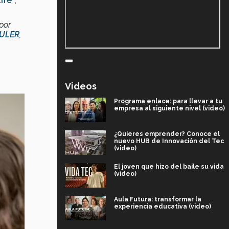
ife”
,
 por
ULER
,
Videos
Programa enlace: para llevar a tu
empresa al siguiente nivel (video)
¿Quieres emprender? Conoce el
nuevo HUB de Innovación del Tec
(video)
El joven que hizo del baile su vida
(video)
Aula Futura: transformar la
experiencia educativa (video)