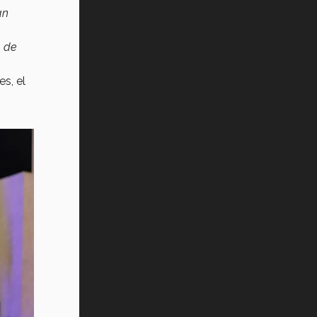
an
, de
s, el