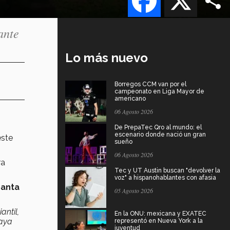
ante
Lo más nuevo
Borregos CCM van por el
campeonato en Liga Mayor de
americano
06 Agosto 2026
De PrepaTec Qro al mundo: el
escenario donde nació un gran
este
sueño
06 Agosto 2026
ra
Tec y UT Austin buscan "devolver la
voz" a hispanohablantes con afasia
Santa
05 Agosto 2026
antil,
En la ONU: mexicana y EXATEC
haya
representó en Nueva York a la
juventud