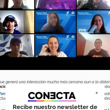
 que generó una interacción mucho más cercana aun a la distan
ocional
de la comunidad de alumnos, profesores y colaborador
×
sforman
, ese diplomado de las cinco prepas estuvo desarrollad
actuando; le daremos continuidad este semestre. También habr
Recibe nuestro newsletter de