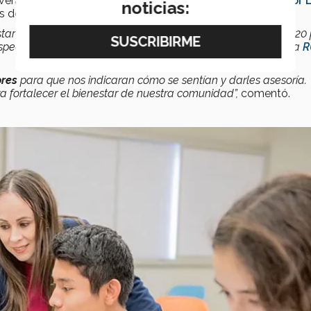
 verano del año pasado, se efectuó el evento
“PrepaTec for L
noticias:
rs del
Programa de Bachillerato Internacional
.
estar físico y emocional de nuestros alumnos a lo largo del 2020
on respecto a un modelo que ocupamos con base en el programa
R
ores
para que nos indicaran cómo se sentían y darles asesoría.
a fortalecer el bienestar de nuestra comunidad”,
comentó.