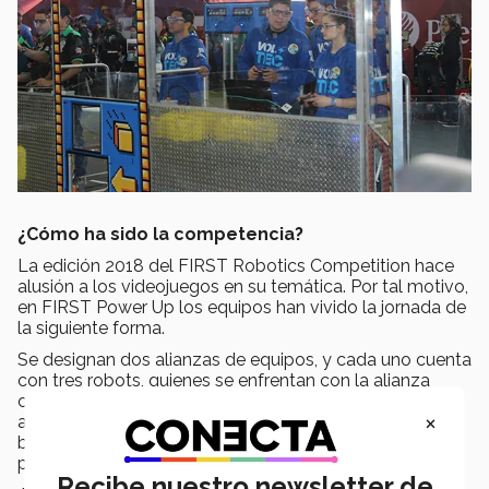
¿Cómo ha sido la competencia?
La edición 2018 del FIRST Robotics Competition hace
alusión a los videojuegos en su temática. Por tal motivo,
en FIRST Power Up los equipos han vivido la jornada de
la siguiente forma.
Se designan dos alianzas de equipos, y cada uno cuenta
con tres robots, quienes se enfrentan con la alianza
contraria. Los robots deben recolectar, mover y
×
acomodar cubos en switches y balanzas, lo que les
brinda puntos que se van acumulando durante el
partido (match).
Recibe nuestro newsletter de