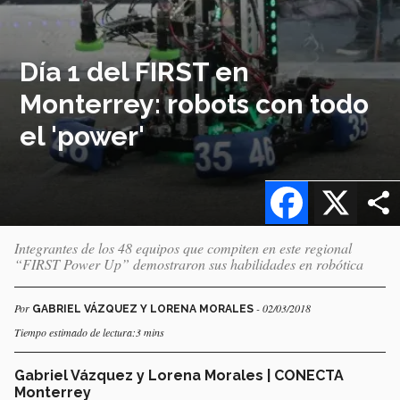
Día 1 del FIRST en
Monterrey: robots con todo
el 'power'
Facebook
X
Integrantes de los 48 equipos que compiten en este regional
“FIRST Power Up” demostraron sus habilidades en robótica
Por
- 02/03/2018
GABRIEL VÁZQUEZ Y LORENA MORALES
Tiempo estimado de lectura:3 mins
Gabriel Vázquez y Lorena Morales | CONECTA
Monterrey