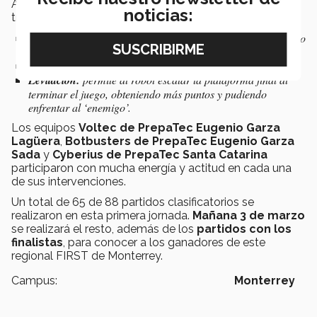
Además, los cubos se podían trasladar a una caja con
noticias:
tres “poderes” intercambiables durante la competencia:
Fuerza:
brinda a la alianza el control de un switch, balanza o
ambos por tiempo limitado.
Boost:
duplica los puntos obtenibles por tiempo limitado.
Levitación:
permite al robot escalar la plataforma final al
terminar el juego, obteniendo más puntos y pudiendo
enfrentar al ‘enemigo’.
Los equipos
Voltec de PrepaTec Eugenio Garza
Lagüera
,
Botbusters de PrepaTec Eugenio Garza
Sada
y
Cyberius de PrepaTec Santa Catarina
participaron con mucha energía y actitud en cada una
de sus intervenciones.
Un total de 65 de 88 partidos clasificatorios se
realizaron en esta primera jornada.
Mañana 3 de marzo
se realizará el resto, además de los
partidos con los
finalistas
, para conocer a los ganadores de este
regional FIRST de Monterrey.
Campus:
Monterrey