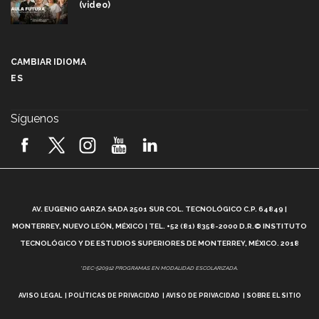
(video)
Más que un festival cultural: así es la magia de
VIBRART 2026 (video)
CAMBIAR IDIOMA
ES
Javier Guzmán: investigación con impacto social
(video)
Síguenos
¡México, en el top del mundial de robótica FIRST
2026! (video)
Vida Tec: Pasión, disciplina y básquetbol, con Gael
Adame (video)
A
AV. EUGENIO GARZA SADA 2501 SUR COL. TECNOLÓGICO C.P. 64849 |
L
¿Cómo es el Modelo Educativo Tec? (video)
MONTERREY, NUEVO LEÓN, MÉXICO | TEL. +52 (81) 8358-2000 D.R.© INSTITUTO
TECNOLÓGICO Y DE ESTUDIOS SUPERIORES DE MONTERREY, MÉXICO. 2018
Vida Tec: Feminismo e Inteligencia Artificial, Paola
*DEC-520912 PROGRAMAS EN MODALIDAD ESCOLARIZADA.
Ricaurte (video)
AVISO LEGAL
POLÍTICAS DE PRIVACIDAD
AVISO DE PRIVACIDAD
SOBRE EL SITIO