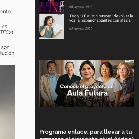
06 Agosto 2026
vento
Tec y UT Austin buscan "devolver la
voz" a hispanohablantes con afasia
n en
05 Agosto 2026
 TEC21.
o son
itución
Programa enlace: para llevar a tu