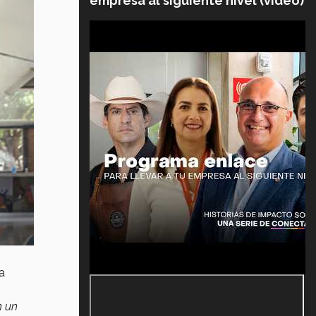
empresa al siguiente nivel (video)
la
n un