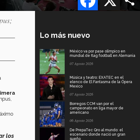
pus;
Lo más nuevo
México va por pase olímpico en
mundial de flag football en Alemania
07 Agosto 2026
a
Música y teatro: EXATEC en el
elenco de El Fantasma de la Ópera
Mexico
rimera
07 Agosto 2026
mpus,
Borregos CCM van por el
campeonato en liga mayor de
americano
máximo
06 Agosto 2026
De PrepaTec Qro al mundo: el
escenario donde nació un gran
ar los
sueño