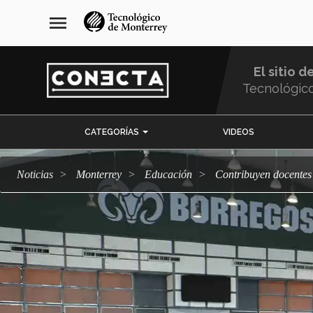
Pasar
navegación
menu
al
principal
contenido
principal
El sitio d
Tecnológic
Menu
CATEGORÍAS
VIDEOS
Comunidad
Noticias
Monterrey
Educación
Contribuyen docente