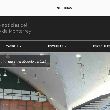
NOTICIAS
e noticias
del
o de Monterrey
CAMPUS
ESCUELAS
ESPECIALE
s al avance del Modelo TEC21