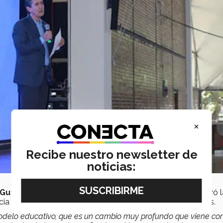
×
Recibe nuestro newsletter de
noticias:
 Gutiérrez Aladro, vicepresidente Región Norte
, reiteró 
a dónde se quiere llegar con los nuevos retos educativos.
delo educativo, que es un cambio muy profundo que viene co