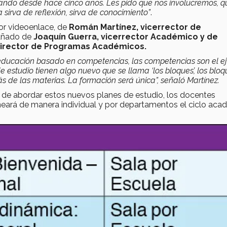
ando desde hace cinco años. Les pido que nos involucremos, q
irva de reflexión, sirva de conocimiento”
.
por videoenlace, de
Román Martínez, vicerrector de
añado de
Joaquín Guerra, vicerrector Académico y de
director de Programas Académicos.
ducación basado en competencias, las competencias son el e
estudio tienen algo nuevo que se llama ‘los bloques’, los bloq
 de las materias. La formación será única”, señaló Martínez.
 de abordar estos nuevos planes de estudio, los docentes
laneará de manera individual y por departamentos el ciclo ac