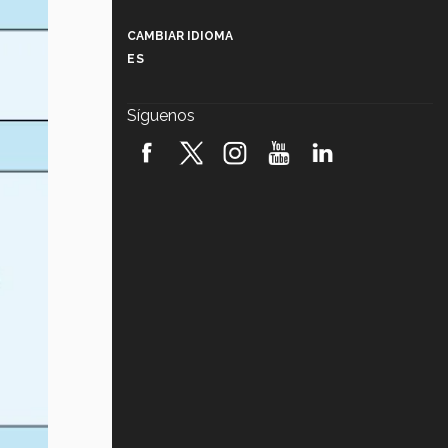
Más que un festival cultural: así es
la magia de VIBRART 2026 (video)
CAMBIAR IDIOMA
ES
Javier Guzmán: investigación con
impacto social (video)
Síguenos
¡México, en el top del mundial de
robótica FIRST 2026! (video)
Vida Tec: Pasión, disciplina y
básquetbol, con Gael Adame
(video)
¿Cómo es el Modelo Educativo
Tec? (video)
Vida Tec: Feminismo e Inteligencia
Artificial, Paola Ricaurte (video)