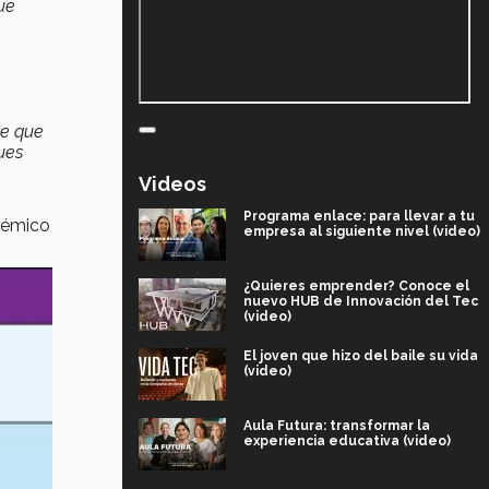
ue
je que
ues
Videos
Programa enlace: para llevar a tu
adémico
empresa al siguiente nivel (video)
¿Quieres emprender? Conoce el
nuevo HUB de Innovación del Tec
(video)
El joven que hizo del baile su vida
(video)
Aula Futura: transformar la
experiencia educativa (video)