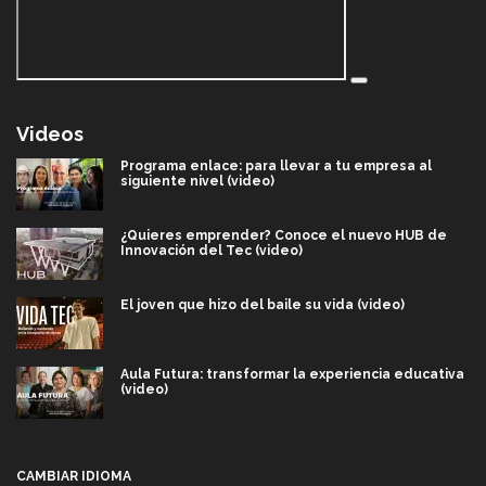
Videos
Programa enlace: para llevar a tu empresa al
siguiente nivel (video)
¿Quieres emprender? Conoce el nuevo HUB de
Innovación del Tec (video)
El joven que hizo del baile su vida (video)
Aula Futura: transformar la experiencia educativa
(video)
Más que un festival cultural: así es la magia de
VIBRART 2026 (video)
CAMBIAR IDIOMA