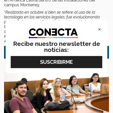
en América Latina dentro de las instalaciones del
campus Monterrey,
“
Realizado en octubre si bien se refiere al uso de la
tecnología en los servicios legales, fue evolucionando
para referirse a aquellas soluciones tecnológicas que
tienen la capacidad de mejorar el funcionamiento de un
×
sistema jurídico en su conjunto, incluyendo sus
instituciones, sus normas, y los operadores del mismo
”,
añadió.
Recibe nuestro newsletter de
noticias: