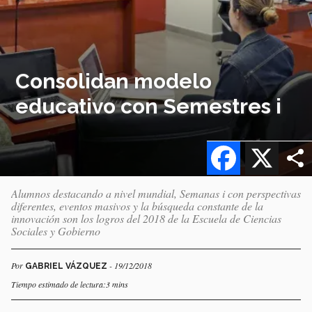
Consolidan modelo
educativo con Semestres i
Facebook
X
Alumnos destacando a nivel mundial, Semanas i con perspectivas
diferentes, eventos masivos y la búsqueda constante de la
innovación son los logros del 2018 de la Escuela de Ciencias
Sociales y Gobierno
Por
- 19/12/2018
GABRIEL VÁZQUEZ
Tiempo estimado de lectura:3 mins