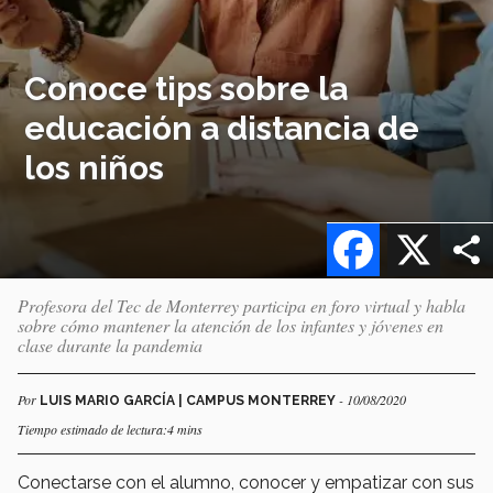
Conoce tips sobre la
educación a distancia de
los niños
Facebook
X
Profesora del Tec de Monterrey participa en foro virtual y habla
sobre cómo mantener la atención de los infantes y jóvenes en
clase durante la pandemia
Por
- 10/08/2020
LUIS MARIO GARCÍA | CAMPUS MONTERREY
Tiempo estimado de lectura:4 mins
Conectarse con el alumno, conocer y empatizar con sus