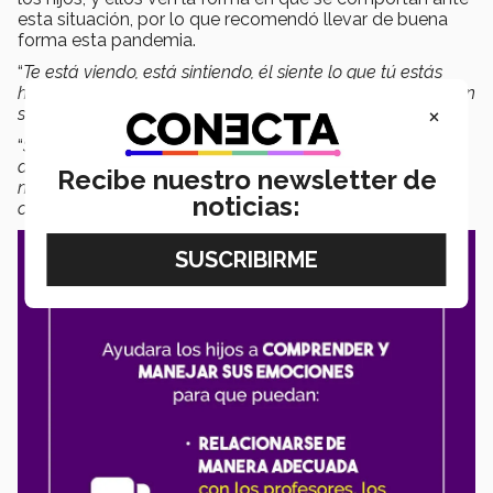
esta situación, por lo que recomendó llevar de buena
forma esta pandemia.
“
Te está viendo, está sintiendo, él siente lo que tú estás
haciendo y él adopta, él copia las cosas y las incorpora en
×
su sistema de creencias
.
“
Somos ejemplo, y en la medida que nosotros estemos
dispuestos a cuidar también de nuestras emociones o de
Recibe nuestro newsletter de
nuestro estado emocional, vamos a comunicar eso a los
noticias:
chavos
”, mencionó.