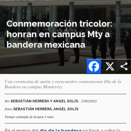
Conmemoración tricolor:
honran en campus Mty a
bandera mexicana
Facebook
X
Con ceremonia de unión y reencuentro conmemoran Día de la
Bandera en campus Monterrey
Por
- 25/02/2022
SEBASTIÁN HERRERA Y ANGEL SOLÍS
Fotos
SEBASTIÁN HERRERA, ANGEL SOLÍS
Tiempo estimado de lectura:3 mins
En el marco del
día de la bandera
se llevó a cabo la