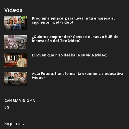
Videos
Programa enlace: para llevar a tu empresa al
siguiente nivel (video)
¿Quieres emprender? Conoce el nuevo HUB de
Innovación del Tec (video)
El joven que hizo del baile su vida (video)
Aula Futura: transformar la experiencia educativa
(video)
Más que un festival cultural: así es la magia de
VIBRART 2026 (video)
CAMBIAR IDIOMA
ES
Javier Guzmán: investigación con impacto social
(video)
Síguenos