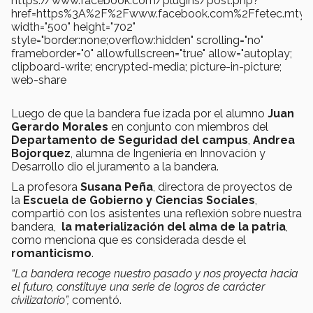
https://www.facebook.com/plugins/post.php?
href=https%3A%2F%2Fwww.facebook.com%2Ffetec.mty%
width="500" height="702"
style="border:none;overflow:hidden" scrolling="no"
frameborder="0" allowfullscreen="true" allow="autoplay;
clipboard-write; encrypted-media; picture-in-picture;
web-share
Luego de que la bandera fue izada por el alumno
Juan
Gerardo Morales
en conjunto con miembros del
Departamento de Seguridad del campus
,
Andrea
Bojorquez
, alumna de Ingeniería en Innovación y
Desarrollo dio el juramento a la bandera.
La profesora
Susana Peña
, directora de proyectos de
la
Escuela de Gobierno y Ciencias Sociales
,
compartió con los asistentes una reflexión sobre nuestra
bandera,
la materialización del alma de la patria
,
como menciona que es considerada desde el
romanticismo
.
“La bandera recoge nuestro pasado y nos proyecta hacia
el futuro, constituye una serie de logros de carácter
civilizatorio”,
comentó.