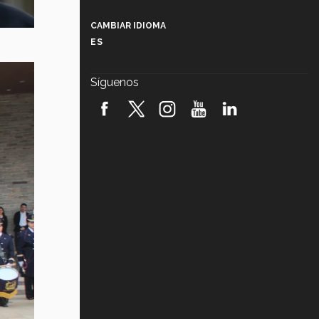
Más que un festival cultural: así es
la magia de VIBRART 2026 (video)
CAMBIAR IDIOMA
ES
Javier Guzmán: investigación con
impacto social (video)
Síguenos
¡México, en el top del mundial de
robótica FIRST 2026! (video)
Vida Tec: Pasión, disciplina y
básquetbol, con Gael Adame
(video)
¿Cómo es el Modelo Educativo
Tec? (video)
Vida Tec: Feminismo e Inteligencia
Artificial, Paola Ricaurte (video)