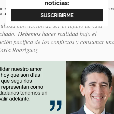
noticias:
 además de celebrarlo como un símbolo de identidad, se tom
nal.
llosa convicción de ser el reflejo de esta
uchado. Debemos hacer realidad bajo el
ución pacífica de los conflictos y consumar un
Marla Rodríguez.