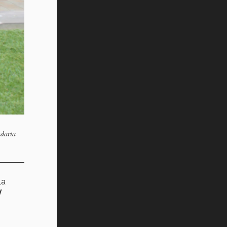
ndaria
la
y