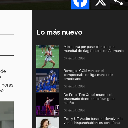
Lo más nuevo
México va por pase olímpico en
mundial de flag football en Alemania
07 Agosto 2026
 de
Borregos CCM van por el
campeonato en liga mayor de
.
americano
0 horas
06 Agosto 2026
por
De PrepaTec Qro al mundo: el
escenario donde nació un gran
sueño
06 Agosto 2026
Tec y UT Austin buscan "devolver la
voz" a hispanohablantes con afasia