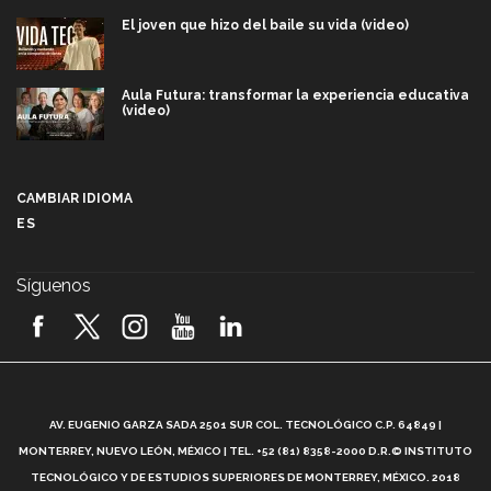
El joven que hizo del baile su vida (video)
Aula Futura: transformar la experiencia educativa
(video)
Más que un festival cultural: así es la magia de
VIBRART 2026 (video)
CAMBIAR IDIOMA
ES
Javier Guzmán: investigación con impacto social
(video)
Síguenos
¡México, en el top del mundial de robótica FIRST
2026! (video)
Vida Tec: Pasión, disciplina y básquetbol, con Gael
Adame (video)
A
AV. EUGENIO GARZA SADA 2501 SUR COL. TECNOLÓGICO C.P. 64849 |
L
¿Cómo es el Modelo Educativo Tec? (video)
MONTERREY, NUEVO LEÓN, MÉXICO | TEL. +52 (81) 8358-2000 D.R.© INSTITUTO
TECNOLÓGICO Y DE ESTUDIOS SUPERIORES DE MONTERREY, MÉXICO. 2018