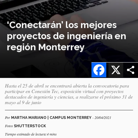
‘Conectarán’ los mejores
proyectos de ingeniería en
región Monterrey
Facebook
X
Hasta el 25 de abril se encontrará abierta la convocatoria para
participar en Conexión Tec, exposición virtual con proyectos
destacados de ingeniería y ciencias, a realizarse el próximo 31 de
mayo al 9 de junio
Por
- 20/04/2021
MARTHA MARIANO | CAMPUS MONTERREY
Fotos
SHUTTERSTOCK
Tiempo estimado de lectura:4 mins